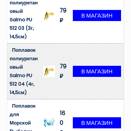
полиуретан
79
овый
Salmo PU
₽
512 03 (3г,
14,5см)
Поплавок
полиуретан
79
овый
Salmo PU
₽
512 04 (4г,
14,5см)
Поплавок
16
для
0
Морской