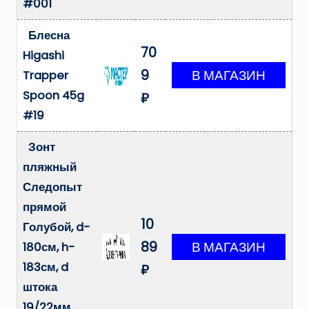
#001
Блесна
70
Higashi
9
Trapper
Spoon 45g
₽
#19
Зонт
пляжный
Следопыт
прямой
10
Голубой, d-
89
180см, h-
183см, d
₽
штока
19/22мм,