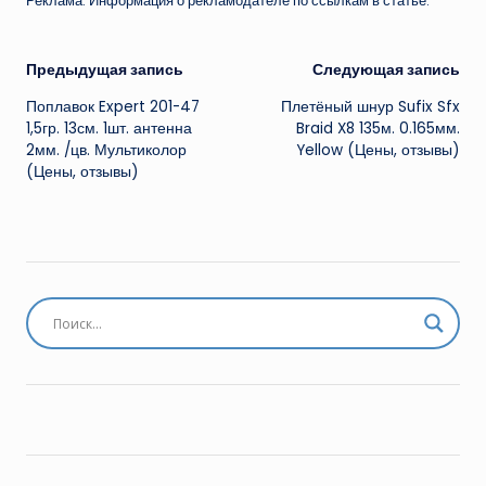
Реклама. Информация о рекламодателе по ссылкам в статье.
Навигация
Предыдущая запись
Следующая запись
Поплавок Expert 201-47
Плетёный шнур Sufix Sfx
записи
1,5гр. 13см. 1шт. антенна
Braid X8 135м. 0.165мм.
2мм. /цв. Мультиколор
Yellow (Цены, отзывы)
(Цены, отзывы)