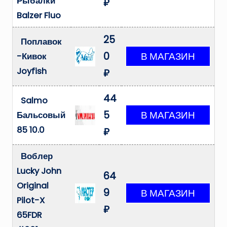
Рыбалки
₽
Balzer Fluo
25
Поплавок
0
-Кивок
Joyfish
₽
44
Salmo
5
Бальсовый
85 10.0
₽
Воблер
Lucky John
64
Original
9
Pilot-X
₽
65FDR