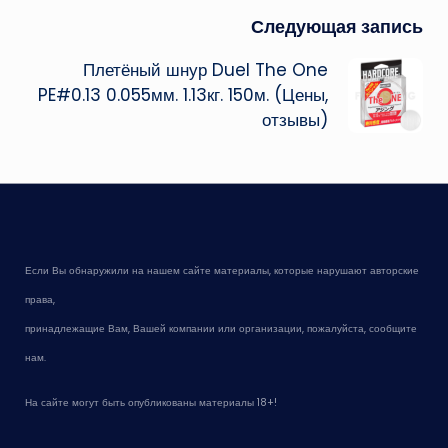
Следующая запись
Плетёный шнур Duel The One
PE#0.13 0.055мм. 1.13кг. 150м. (Цены,
отзывы)
Если Вы обнаружили на нашем сайте материалы, которые нарушают авторские
права,
принадлежащие Вам, Вашей компании или организации, пожалуйста, сообщите
нам.
На сайте могут быть опубликованы материалы 18+!