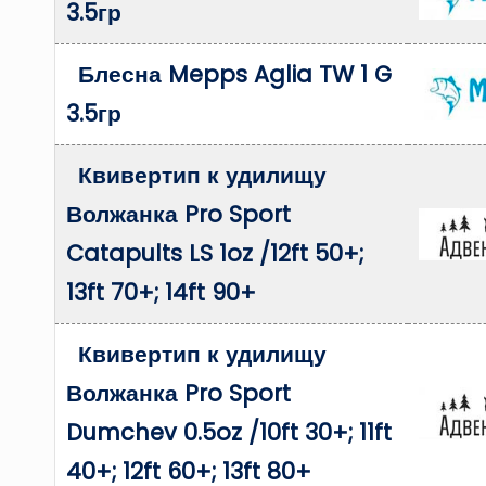
3.5гр
Блесна Mepps Aglia TW 1 G
3.5гр
Квивертип к удилищу
Волжанка Pro Sport
Catapults LS 1oz /12ft 50+;
13ft 70+; 14ft 90+
Квивертип к удилищу
Волжанка Pro Sport
Dumchev 0.5oz /10ft 30+; 11ft
40+; 12ft 60+; 13ft 80+