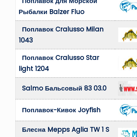
Поплавок для Морской
Рыбалки Balzer Fluo
Поплавок Cralusso Milan
1043
Поплавок Cralusso Star
light 1204
Salmo Бальсовый 83 03.0
Поплавок-Кивок Joyfish
Блесна Mepps Aglia TW 1 S