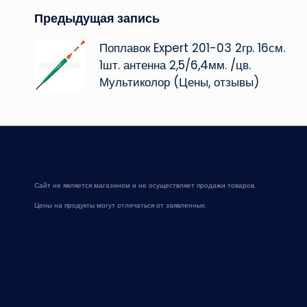
Навигация
Предыдущая запись
Поплавок Expert 201-03 2гр. 16см.
записи
1шт. антенна 2,5/6,4мм. /цв.
Мультиколор (Цены, отзывы)
Сайт не является магазином и не осуществляет продажи товаров.
Цены на продукты могут отличаться от заявленных.