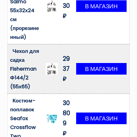
Salmo
30
55х32х24
₽
см
(прорезине
нный)
Чехол для
29
садка
37
Fisherman
Ф144/2
₽
(55х65)
Костюм-
30
поплавок
80
Seafox
9
Crossflow
₽
Two