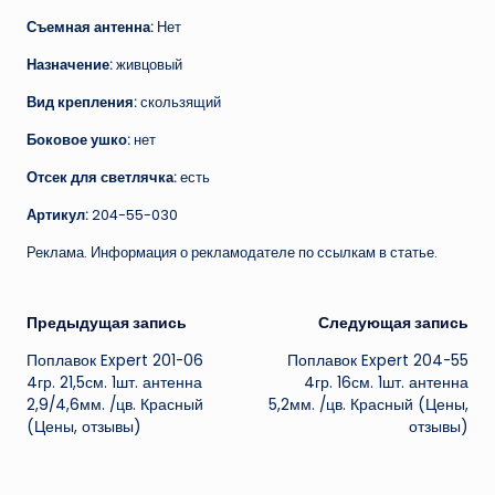
Съемная антенна:
Нет
Назначение:
живцовый
Вид крепления:
скользящий
Боковое ушко:
нет
Отсек для светлячка:
есть
Артикул:
204-55-030
Реклама. Информация о рекламодателе по ссылкам в статье.
Навигация
Предыдущая запись
Следующая запись
Поплавок Expert 201-06
Поплавок Expert 204-55
записи
4гр. 21,5см. 1шт. антенна
4гр. 16см. 1шт. антенна
2,9/4,6мм. /цв. Красный
5,2мм. /цв. Красный (Цены,
(Цены, отзывы)
отзывы)