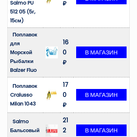
Salmo PU
₽
512 05 (5г,
15см)
Поплавок
16
для
0
Морской
Рыбалки
₽
Balzer Fluo
17
Поплавок
0
Cralusso
Milan 1043
₽
21
Salmo
2
Бальсовый