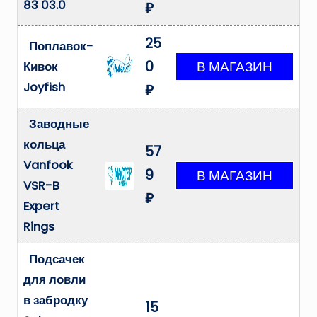
83 03.0
₽
25
Поплавок-
0
Кивок
Joyfish
₽
Заводные
кольца
57
Vanfook
9
VSR-B
₽
Expert
Rings
Подсачек
для ловли
в забродку
15