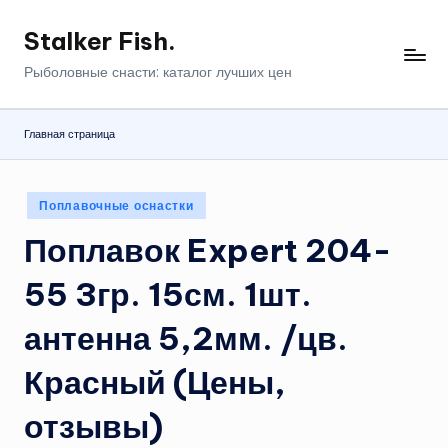
Stalker Fish.
Перейти
к
Рыболовные снасти: каталог лучших цен
содержимому
Главная страница
Опубликовано
Поплавочные оснастки
в
Поплавок Expert 204-
55 3гр. 15см. 1шт.
антенна 5,2мм. /цв.
Красный (Цены,
отзывы)