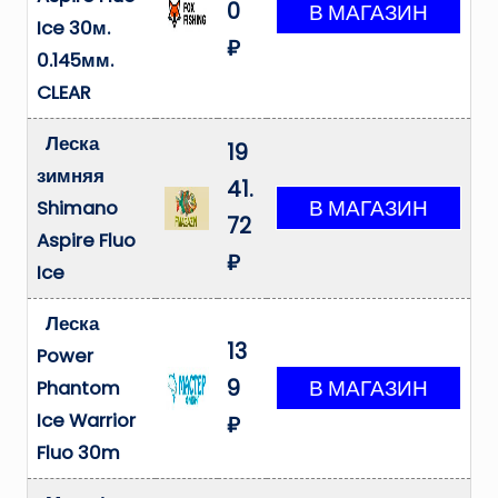
0
Ice 30м.
₽
0.145мм.
CLEAR
Леска
19
зимняя
41.
Shimano
72
Aspire Fluo
₽
Ice
Леска
13
Power
9
Phantom
Ice Warrior
₽
Fluo 30m