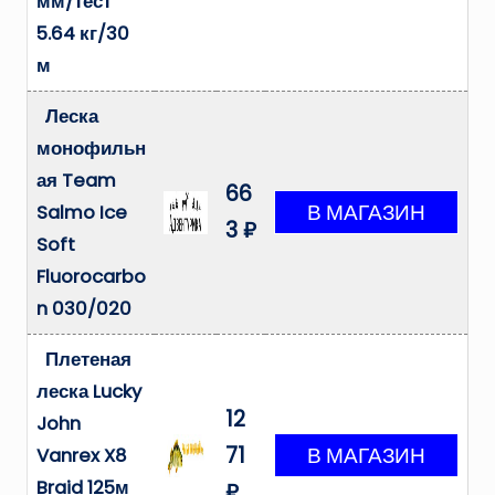
мм/тест
5.64 кг/30
м
Леска
монофильн
ая Team
66
Salmo Ice
3 ₽
Soft
Fluorocarbo
n 030/020
Плетеная
леска Lucky
12
John
71
Vanrex X8
Braid 125м
₽