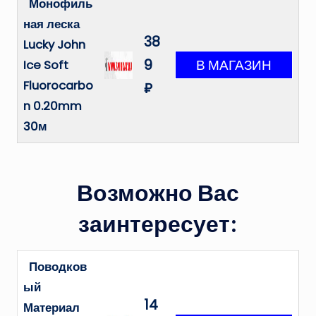
Монофиль
ная леска
38
Lucky John
9
Ice Soft
Fluorocarbo
₽
n 0.20mm
30м
Возможно Вас
заинтересует:
Поводков
ый
14
Материал