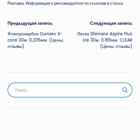
Реклама. Информация о рекламодателе по ссылкам в статье.
Навигация
Предыдущая запись
Следующая запись
Флюорокарбон Dunaev X-
Леска Shimano Aspire Fluo
записи
core 30м. 0,205мм. (Цены,
Ice 30м. 0.165мм. CLEAR
отзывы)
(Цены, отзывы)