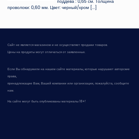
поддева : 0,65 см. Толщина
проволоки: 0,60 мм. Цвет: черный/хром
[…]
Сайт не является магазином и не осуществляет продажи товаров.
Цены на продукты могут отличаться от заявленных.
Если Вы обнаружили на нашем сайте материалы, которые нарушают авторские
права,
принадлежащие Вам, Вашей компании или организации, пожалуйста, сообщите
нам.
На сайте могут быть опубликованы материалы 18+!