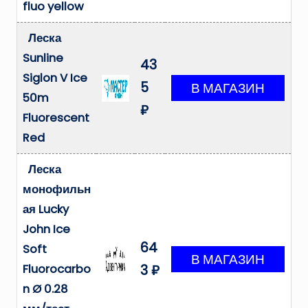
fluo yellow
Леска
Sunline
43
Siglon V Ice
5
50m
₽
Fluorescent
Red
Леска
монофильн
ая Lucky
John Ice
64
Soft
Fluorocarbo
3 ₽
n Ø 0.28