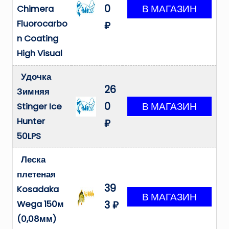
0
Chimera
Fluorocarbo
₽
n Coating
High Visual
Удочка
26
Зимняя
0
Stinger Ice
Hunter
₽
50LPS
Леска
плетеная
39
Kosadaka
Wega 150м
3 ₽
(0,08мм)