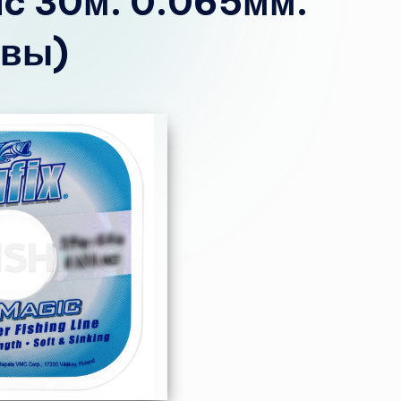
gic 30м. 0.065мм.
ывы)