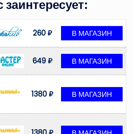
 заинтересует:
260 ₽
649 ₽
1380 ₽
1380 ₽