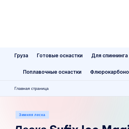
Перейти
к
содержимому
Груза
Готовые оснастки
Для спиннинга
Поплавочные оснастки
Флюрокарбоно
Главная страница
Опубликовано
Зимняя леска
в