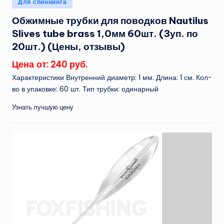
Опубликовано
Для спиннинга
в
Обжимные трубки для поводков Nautilus
Slives tube brass 1,0мм 60шт. (3уп. по
20шт.) (Цены, отзывы)
Цена от: 240 руб.
Характеристики Внутренний диаметр: 1 мм. Длина: 1 см. Кол-
во в упаковке: 60 шт. Тип трубки: одинарный
Узнать лучшую цену