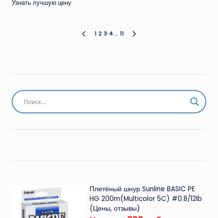
Узнать лучшую цену
Пагинация
1
2
3
4
…
11
ПРЕД.
СЛЕД.
СТРАНИЦА
СТРАНИЦА
записей
Плетёный шнур Sunline BASIC PE
HG 200m(Multicolor 5C) #0.8/12lb
(Цены, отзывы)