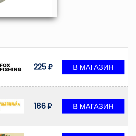
225 ₽
186 ₽