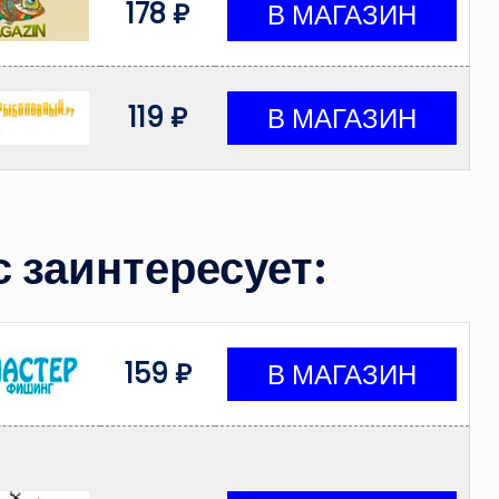
178 ₽
119 ₽
 заинтересует:
159 ₽