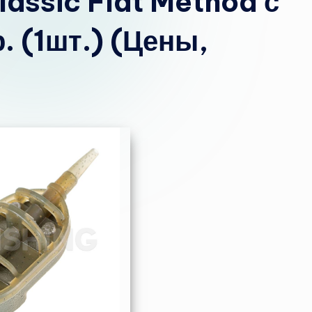
assic Flat Method с
 (1шт.) (Цены,