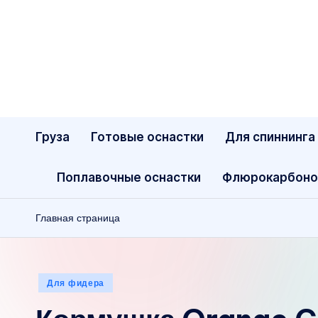
Перейти
к
содержимому
Груза
Готовые оснастки
Для спиннинга
Поплавочные оснастки
Флюрокарбоно
Главная страница
Опубликовано
Для фидера
в