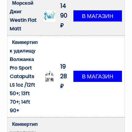
Морской
14
Джиг
90
Westin Flat
₽
Matt
Квивертип
к удилищу
Волжанка
19
Pro Sport
28
Catapults
LS 1oz /12ft
₽
50+; 13ft
70+; 14ft
90+
Квивертип