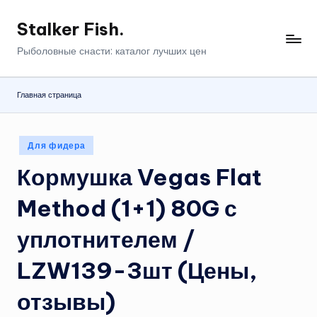
Stalker Fish.
Перейти
к
Рыболовные снасти: каталог лучших цен
содержимому
Главная страница
Опубликовано
Для фидера
в
Кормушка Vegas Flat
Method (1+1) 80G с
уплотнителем /
LZW139-3шт (Цены,
отзывы)