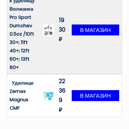
к удилищу
Волжанка
Pro Sport
19
Dumchev
30
0.5oz /10ft
₽
30+; 11ft
40+; 12ft
60+; 13ft
80+
22
Удилище
36
Zemex
Magnus
9
CMF
₽