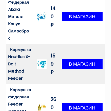
Фидерная
14
Akara
0
Металл
Конус
₽
Самосбро
с
Кормушка
15
Nautilus X-
9
Bait
Method
₽
Feeder
Кормушка
фидерная
26
Feeder
0