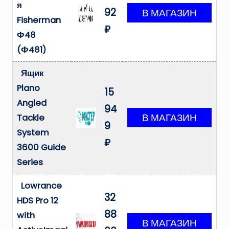
я
92
Fisherman
₽
Ф48
(Ф481)
Ящик
Plano
15
Angled
94
Tackle
9
System
₽
3600 Guide
Series
Lowrance
32
HDS Pro 12
88
with