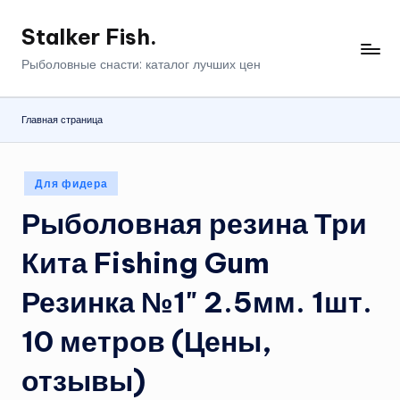
Stalker Fish.
Перейти
к
Рыболовные снасти: каталог лучших цен
содержимому
Главная страница
Опубликовано
Для фидера
в
Рыболовная резина Три
Кита Fishing Gum
Резинка №1" 2.5мм. 1шт.
10 метров (Цены,
отзывы)