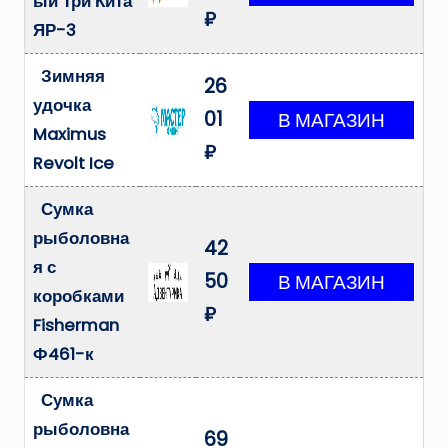
ый Три Кита
₽
ЯР-3
Зимняя
26
удочка
01
Maximus
₽
Revolt Ice
Сумка
рыболовна
42
я с
50
коробками
₽
Fisherman
Ф461-к
Сумка
рыболовна
69