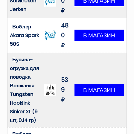
0
Solvkroken
Jerken
₽
48
Воблер
0
Akara Spark
50S
₽
Бусина-
огрузка для
поводка
53
Волжанка
9
Tungsten
₽
Hooklink
Sinker XL (9
шт, 0.14 гр)