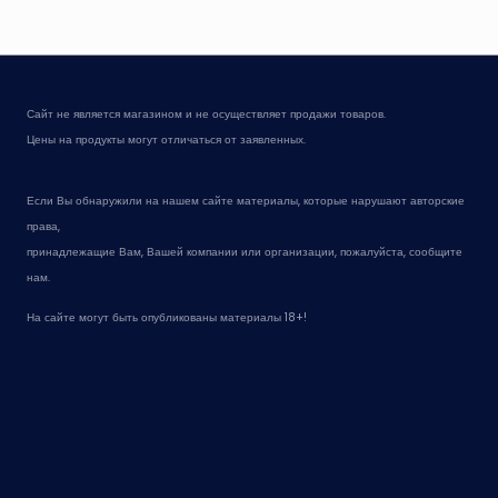
Сайт не является магазином и не осуществляет продажи товаров.
Цены на продукты могут отличаться от заявленных.
Если Вы обнаружили на нашем сайте материалы, которые нарушают авторские
права,
принадлежащие Вам, Вашей компании или организации, пожалуйста, сообщите
нам.
На сайте могут быть опубликованы материалы 18+!