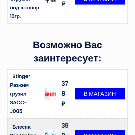
₽
под штопор
15гр.
Возможно Вас
заинтересует:
Stinger
37
Разжим
8
грузил
SACC-
₽
J005
39
Блесна