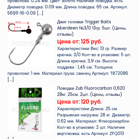
проволоки: 0.24 мм. Цвет: золото Наличие поводка: есть
Диаметр поводка: 0.09 мм. Длина поводка: 65 см. Артикул:
56911-16-0.09
[…]
Джиг головки Trigger Baits
Aberdeen №3/0 13гр. 5шт. (Цены,
отзывы)
Цена от: 125 руб.
Характеристики Вес: 13 гр. Размер
крючка: 3/0 Кол-во в упаковке: 5 шт.
Длина крючка: 3,9 см. Высота
поддева : 1,45 см. Толщина
проволоки: 1 мм. Материал груза: свинец Артикул: TB72086
[…]
Поводки Zub Fluorocarbon 0,620
28кг. 25см. 2шт. (Цены, отзывы)
Цена от: 120 руб.
Характеристики Длина: 25 см.
Разрывная нагрузка: 28 кг. Диаметр:
0.62 мм. Материал: Флюорокарбон
Кол-во в упаковке: 2 шт. Наличие
вертлюжка: есть Артикул: ZFQ013