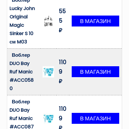
Воблер
Lucky John
55
Original
5
Magic
₽
Sinker S 10
см M03
Воблер
110
DUO Bay
9
Ruf Manic
#ACC058
₽
0
Воблер
110
DUO Bay
9
Ruf Manic
#ACC087
₽