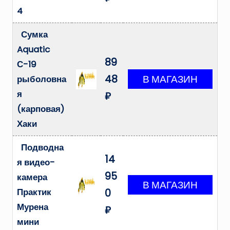
4
Сумка
Aquatic
89
С-19
48
рыболовна
я
₽
(карповая)
Хаки
Подводна
14
я видео-
95
камера
Практик
0
Мурена
₽
мини