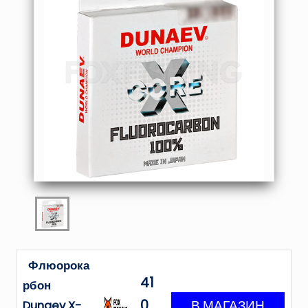
Флюорока
41
рбон
0
Dunaev X-