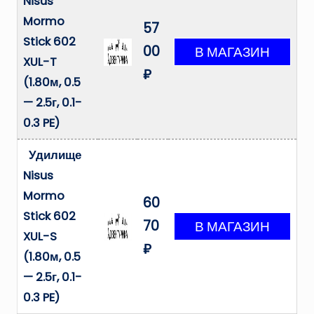
Nisus
Mormo
57
Stick 602
00
XUL-T
₽
(1.80м, 0.5
— 2.5г, 0.1-
0.3 PE)
Удилище
Nisus
Mormo
60
Stick 602
70
XUL-S
₽
(1.80м, 0.5
— 2.5г, 0.1-
0.3 PE)