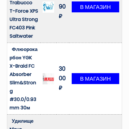
Trabucco
90
T-Force XPS
₽
Ultra Strong
FC403 Pink
Saltwater
Флюорока
рбон YGK
X-Braid FC
30
Absorber
00
Slim&Stron
₽
g
#30.0/0.93
mm 30м
Удилище