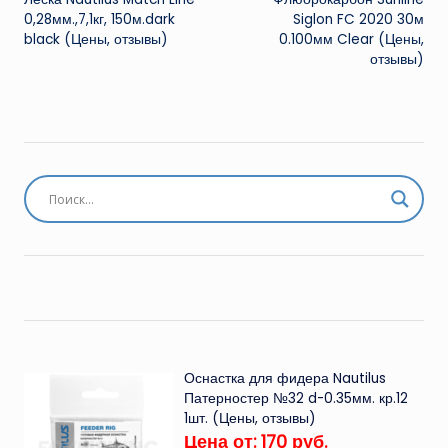
записи
0,28мм.,7,1кг, 150м.dark
Siglon FC 2020 30м
black (Цены, отзывы)
0.100мм Clear (Цены,
отзывы)
Оснастка для фидера Nautilus
Патерностер №32 d-0.35мм. кр.12
1шт. (Цены, отзывы)
Цена от: 170 руб.