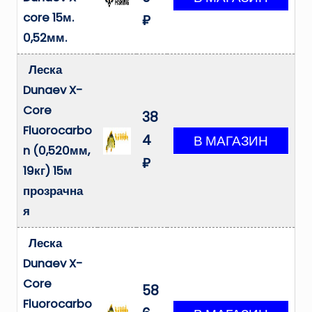
core 15м.
₽
0,52мм.
Леска
Dunaev X-
Core
38
Fluorocarbo
4
n (0,520мм,
₽
19кг) 15м
прозрачна
я
Леска
Dunaev X-
Core
58
Fluorocarbo