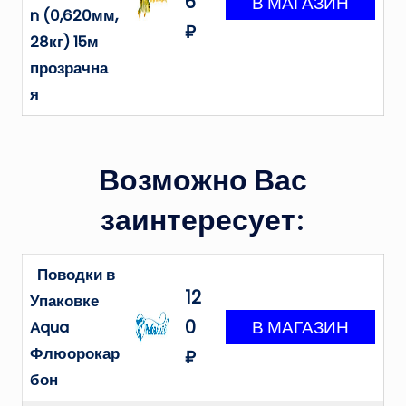
6
n (0,620мм,
₽
28кг) 15м
прозрачна
я
Возможно Вас
заинтересует:
Поводки в
12
Упаковке
0
Aqua
Флюорокар
₽
бон