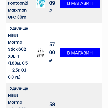
09
Pontoon21
Marxman
₽
GFC 30m
Удилище
Nisus
Mormo
57
Stick 602
00
XUL-T
₽
(1.80м, 0.5
— 2.5г, 0.1-
0.3 PE)
Удилище
Nisus
Mormo
58