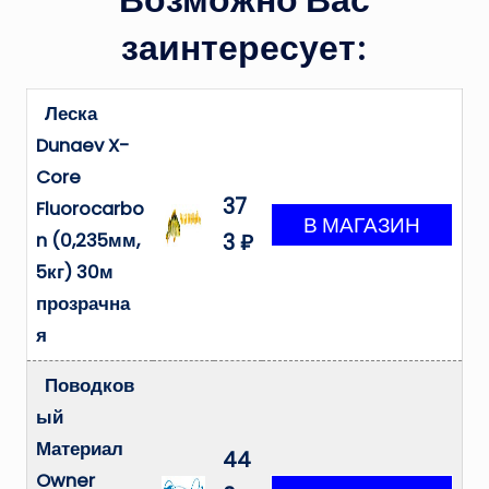
заинтересует:
Леска
Dunaev X-
Core
37
Fluorocarbo
n (0,235мм,
3 ₽
5кг) 30м
прозрачна
я
Поводков
ый
Материал
44
Owner