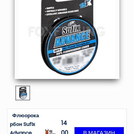
Флюорока
14
рбон Sufix
00
Advance