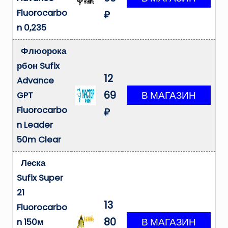
Fluorocarbo
₽
n 0,235
Флюорока
рбон Sufix
12
Advance
69
GPT
Fluorocarbo
₽
n Leader
50m Clear
Леска
Sufix Super
21
13
Fluorocarbo
80
n 150м