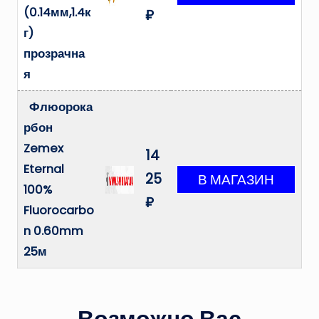
(0.14мм,1.4к
₽
г)
прозрачна
я
Флюорока
рбон
Zemex
14
Eternal
25
100%
₽
Fluorocarbo
n 0.60mm
25м
Возможно Вас