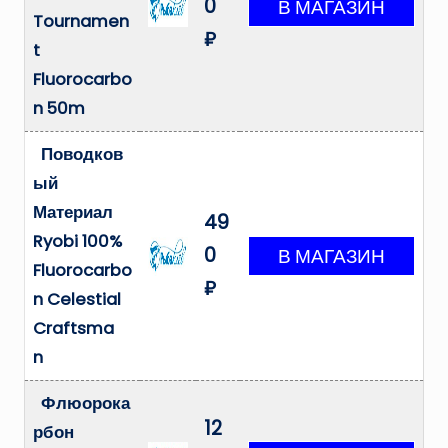
0
Tournamen
₽
t
Fluorocarbo
n 50m
Поводков
ый
Материал
49
Ryobi 100%
0
Fluorocarbo
₽
n Celestial
Craftsma
n
Флюорока
12
рбон