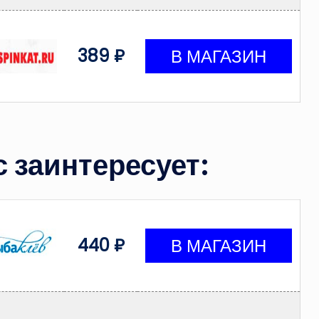
389 ₽
 заинтересует:
440 ₽