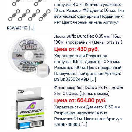
нагрузка: 40 кг. Кол-во в упаковке:
10 шт. Размер: #3 Длина: 1.6 см. Тип
вертлюжка: одинарный Подшипник:
нет Цвет: черный никель Артикул:
RSW#3-10
[…]
Леска Sufix Duraflex 0,35мм. 11,5кг.
100м. /прозрачный (Цены, отзывы)
Цена от: 430 руб.
Характеристики Разрывная
нагрузка: 11.5 кг. Диаметр: 0.35 мм.
Размотка: 100 м. Цвет: прозрачный
Плавучесть: нейтральная Артикул:
DS1SK035024A9D
[…]
Флюорокарбон Daiwa Px Fc Leader
21м. 0.50мм. (Цены, отзывы)
Цена от: 664.80 руб.
Характеристики Диаметр: 0.50 мм.
Разрывная нагрузка: 14.6 кг.
Размотка: 21 м. Цвет: clear Артикул:
12995-050RU
[…]