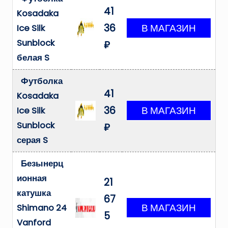
41
Kosadaka
36
Ice Silk
Sunblock
₽
белая S
Футболка
41
Kosadaka
36
Ice Silk
Sunblock
₽
серая S
Безынерц
ионная
21
катушка
67
Shimano 24
5
Vanford