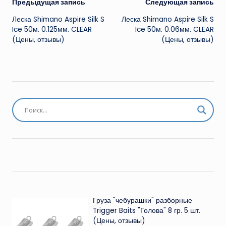
Навигация
Предыдущая запись
Следующая запись
Леска Shimano Aspire Silk S
Леска Shimano Aspire Silk S
записи
Ice 50м. 0.125мм. CLEAR
Ice 50м. 0.06мм. CLEAR
(Цены, отзывы)
(Цены, отзывы)
Груза "чебурашки" разборные
Trigger Baits "Голова" 8 гр. 5 шт.
(Цены, отзывы)