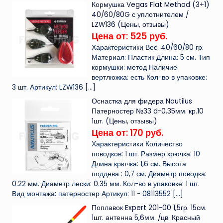
Кормушка Vegas Flat Method (3+1)
40/60/80G с уплотнителем /
LZW136 (Цены, отзывы)
Цена от: 525 руб.
Характеристики Вес: 40/60/80 гр.
Материал: Пластик Длина: 5 см. Тип
кормушки: метод Наличие
вертлюжка: есть Кол-во в упаковке:
3 шт. Артикул: LZW136
[…]
Оснастка для фидера Nautilus
Патерностер №33 d-0.35мм. кр.10
1шт. (Цены, отзывы)
Цена от: 170 руб.
Характеристики Количество
поводков: 1 шт. Размер крючка: 10
Длина крючка: 1,6 см. Высота
поддева : 0,7 см. Диаметр поводка:
0.22 мм. Диаметр лески: 0.35 мм. Кол-во в упаковке: 1 шт.
Вид монтажа: патерностер Артикул: 11 - 08113552
[…]
Поплавок Expert 201-00 1,5гр. 15см.
1шт. антенна 5,6мм. /цв. Красный