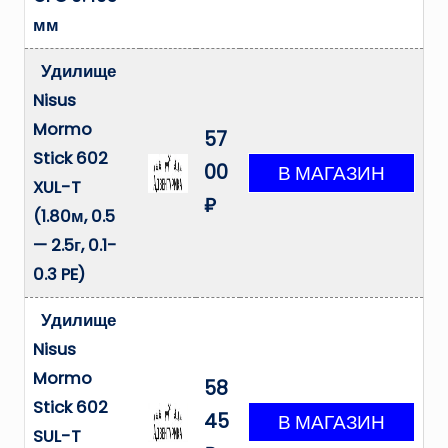
мм
Удилище
Nisus
Mormo
57
Stick 602
00
XUL-T
₽
(1.80м, 0.5
— 2.5г, 0.1-
0.3 PE)
Удилище
Nisus
Mormo
58
Stick 602
45
SUL-T