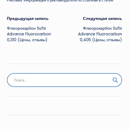
Реклама. Информация о рекламодателе по ссылкам в статье.
Навигация
Предыдущая запись
Следующая запись
Флюорокарбон Sufix
Флюорокарбон Sufix
записи
Advance Fluorocarbon
Advance Fluorocarbon
0,310 (Цены, отзывы)
0,405 (Цены, отзывы)