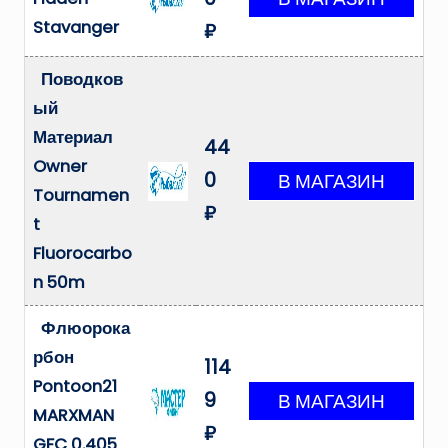
Stavanger
₽
Поводков
ый
Материал
44
Owner
0
Tournamen
₽
t
Fluorocarbo
n 50m
Флюорока
рбон
114
Pontoon21
9
MARXMAN
₽
GFC 0.405