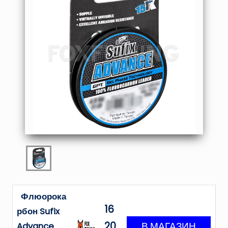
Флюорока
16
рбон Sufix
20
Advance