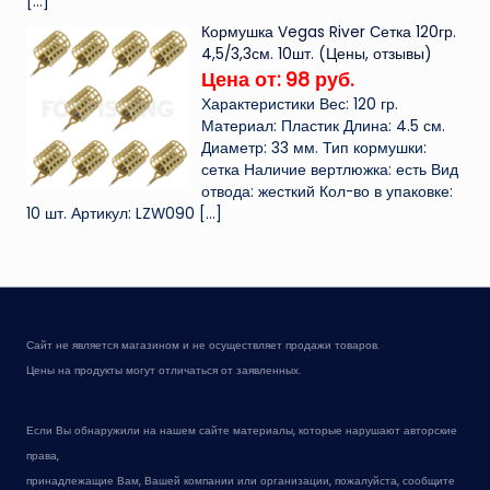
[…]
Кормушка Vegas River Сетка 120гр.
4,5/3,3см. 10шт. (Цены, отзывы)
Цена от: 98 руб.
Характеристики Вес: 120 гр.
Материал: Пластик Длина: 4.5 см.
Диаметр: 33 мм. Тип кормушки:
сетка Наличие вертлюжка: есть Вид
отвода: жесткий Кол-во в упаковке:
10 шт. Артикул: LZW090
[…]
Сайт не является магазином и не осуществляет продажи товаров.
Цены на продукты могут отличаться от заявленных.
Если Вы обнаружили на нашем сайте материалы, которые нарушают авторские
права,
принадлежащие Вам, Вашей компании или организации, пожалуйста, сообщите