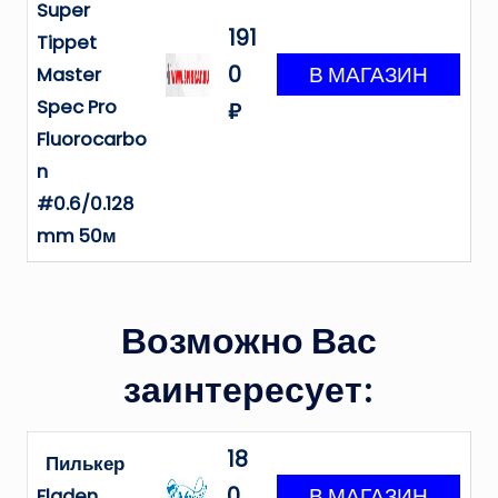
Super
191
Tippet
0
Master
Spec Pro
₽
Fluorocarbo
n
#0.6/0.128
mm 50м
Возможно Вас
заинтересует:
18
Пилькер
0
Fladen