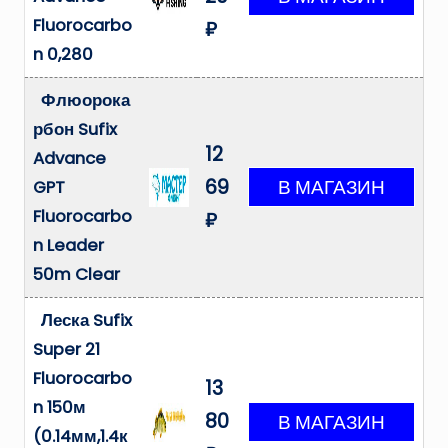
Fluorocarbo
₽
n 0,280
Флюорока
рбон Sufix
12
Advance
69
GPT
Fluorocarbo
₽
n Leader
50m Clear
Леска Sufix
Super 21
Fluorocarbo
13
n 150м
80
(0.14мм,1.4к