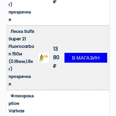
₽
г)
прозрачна
я
Леска Sufix
Super 21
Fluorocarbo
13
n 150м
80
(0.16мм,1.8к
₽
г)
прозрачна
я
Флюорока
рбон
Varivas