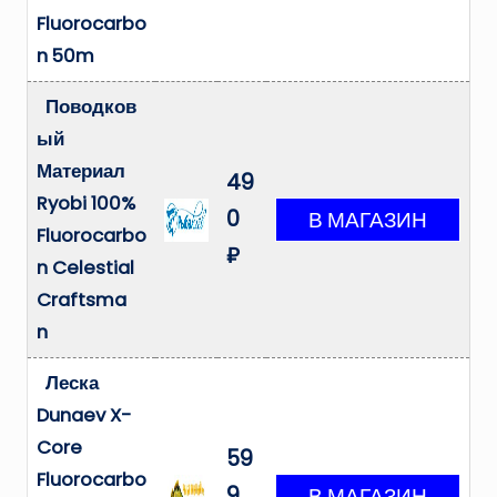
Fluorocarbo
n 50m
Поводков
ый
Материал
49
Ryobi 100%
0
Fluorocarbo
₽
n Celestial
Craftsma
n
Леска
Dunaev X-
Core
59
Fluorocarbo
9