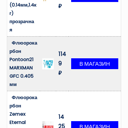
(0.14мм,1.4к
₽
г)
прозрачна
я
Флюорока
рбон
114
Pontoon21
9
MARXMAN
₽
GFC 0.405
мм
Флюорока
рбон
Zemex
14
Eternal
25