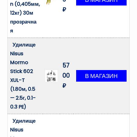
n (0,405мм,
₽
12кг) 30м
прозрачна
я
Удилище
Nisus
Mormo
57
Stick 602
00
XUL-T
₽
(1.80м, 0.5
— 2.5г, 0.1-
0.3 PE)
Удилище
Nisus