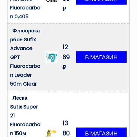
Fluorocarbo
₽
n 0,405
Флюорока
рбон Sufix
12
Advance
69
GPT
Fluorocarbo
₽
n Leader
50m Clear
Леска
Sufix Super
21
13
Fluorocarbo
80
n 150м