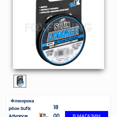
Флюорока
18
рбон Sufix
00
Advance