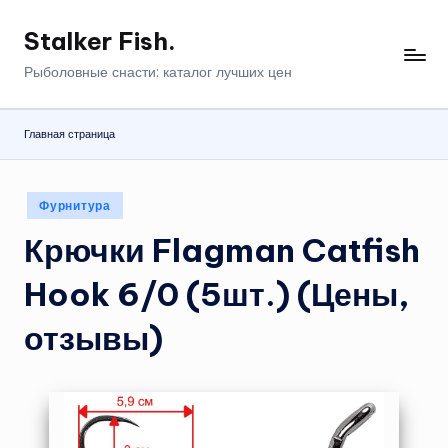
Stalker Fish.
Перейти
к
Рыболовные снасти: каталог лучших цен
содержимому
Главная страница
Опубликовано
Фурнитура
в
Крючки Flagman Catfish
Hook 6/0 (5шт.) (Цены,
отзывы)