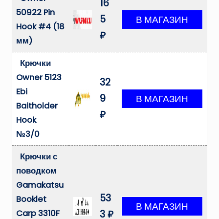
16
50922 Pin
5
Hook #4 (18
₽
мм)
Крючки
Owner 5123
32
Ebi
9
Baitholder
₽
Hook
№3/0
Крючки с
поводком
Gamakatsu
53
Booklet
Carp 3310F
3 ₽