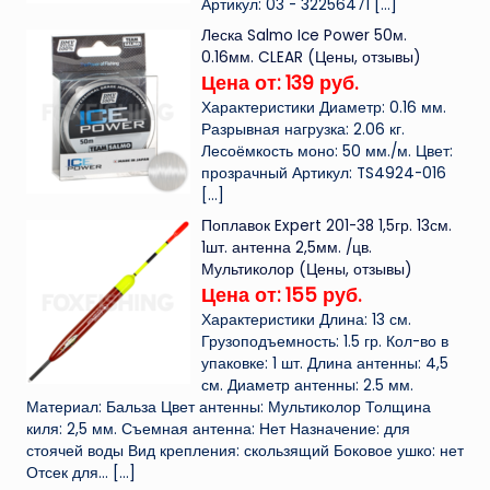
Артикул: 03 - 32256471
[…]
Леска Salmo Ice Power 50м.
0.16мм. CLEAR (Цены, отзывы)
Цена от: 139 руб.
Характеристики Диаметр: 0.16 мм.
Разрывная нагрузка: 2.06 кг.
Лесоёмкость моно: 50 мм./м. Цвет:
прозрачный Артикул: TS4924-016
[…]
Поплавок Expert 201-38 1,5гр. 13см.
1шт. антенна 2,5мм. /цв.
Мультиколор (Цены, отзывы)
Цена от: 155 руб.
Характеристики Длина: 13 см.
Грузоподъемность: 1.5 гр. Кол-во в
упаковке: 1 шт. Длина антенны: 4,5
см. Диаметр антенны: 2.5 мм.
Материал: Бальза Цвет антенны: Мультиколор Толщина
киля: 2,5 мм. Съемная антенна: Нет Назначение: для
стоячей воды Вид крепления: скользящий Боковое ушко: нет
Отсек для...
[…]