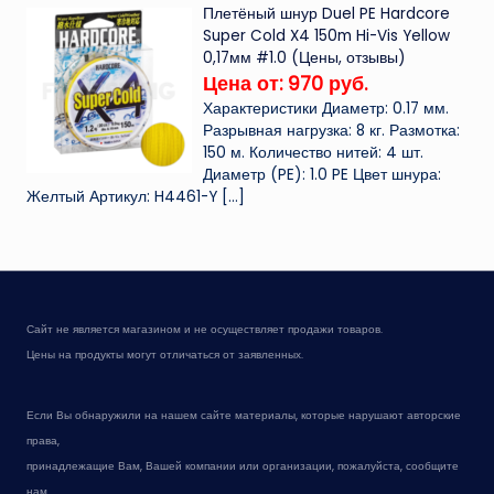
Плетёный шнур Duel PE Hardcore
Super Cold X4 150m Hi-Vis Yellow
0,17мм #1.0 (Цены, отзывы)
Цена от: 970 руб.
Характеристики Диаметр: 0.17 мм.
Разрывная нагрузка: 8 кг. Размотка:
150 м. Количество нитей: 4 шт.
Диаметр (PE): 1.0 PE Цвет шнура:
Желтый Артикул: H4461-Y
[…]
Сайт не является магазином и не осуществляет продажи товаров.
Цены на продукты могут отличаться от заявленных.
Если Вы обнаружили на нашем сайте материалы, которые нарушают авторские
права,
принадлежащие Вам, Вашей компании или организации, пожалуйста, сообщите
нам.