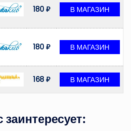
180 ₽
180 ₽
168 ₽
 заинтересует: