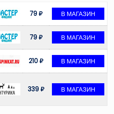
79 ₽
79 ₽
210 ₽
339 ₽