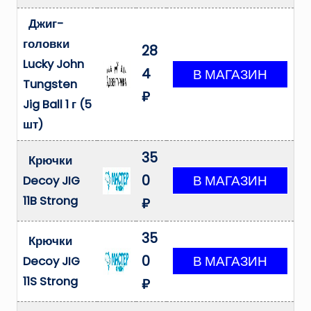
Джиг-
головки
28
Lucky John
4
Tungsten
₽
Jig Ball 1 г (5
шт)
35
Крючки
0
Decoy JIG
11B Strong
₽
35
Крючки
0
Decoy JIG
11S Strong
₽