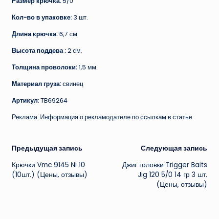
Размер крючка:
5/0
Кол-во в упаковке:
3 шт.
Длина крючка:
6,7 см.
Высота поддева :
2 см.
Толщина проволоки:
1,5 мм.
Материал груза:
свинец
Артикул:
TB69264
Реклама. Информация о рекламодателе по ссылкам в статье.
Навигация
Предыдущая запись
Следующая запись
Крючки Vmc 9145 Ni 10
Джиг головки Trigger Baits
записи
(10шт.) (Цены, отзывы)
Jig 120 5/0 14 гр 3 шт.
(Цены, отзывы)