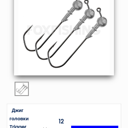
Джиг
головки
12
Trigger