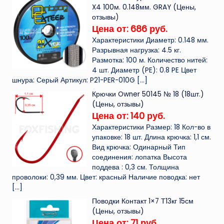
X4 100м. 0.148мм. GRAY (Цены,
отзывы)
Цена от: 686 руб.
Характеристики Диаметр: 0.148 мм.
Разрывная нагрузка: 4.5 кг.
Размотка: 100 м. Количество нитей:
4 шт. Диаметр (PE): 0.8 PE Цвет
шнура: Серый Артикул: P21-PER-010G
[…]
Крючки Owner 50145 № 18 (18шт.)
(Цены, отзывы)
Цена от: 140 руб.
Характеристики Размер: 18 Кол-во в
упаковке: 18 шт. Длина крючка: 1,1 см.
Вид крючка: Одинарный Тип
соединения: лопатка Высота
поддева : 0,3 см. Толщина
проволоки: 0,39 мм. Цвет: красный Наличие поводка: нет
[…]
Поводки Контакт 1×7 Т13кг 15см
(Цены, отзывы)
Цена от: 71 руб.