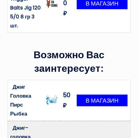
0
Baits Jig 120
₽
5/0 8 гр 3
шт.
Возможно Вас
заинтересует:
Джиг
50
Головка
Пирс
₽
Рыбка
Джиг-
головка