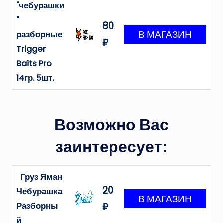
"чебурашки
"
80
разборные
₽
Trigger
Baits Pro
14гр. 5шт.
Возможно Вас
заинтересует:
Груз Яман
20
Чебурашка
Разборны
₽
й