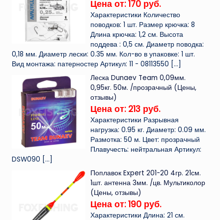
Цена от: 170 руб.
Характеристики Количество
поводков: 1 шт. Размер крючка: 8
Длина крючка: 1,2 см. Высота
поддева : 0,5 см. Диаметр поводка:
0,18 мм. Диаметр лески: 0.35 мм. Кол-во в упаковке: 1 шт.
Вид монтажа: патерностер Артикул: 11 - 08113550
[…]
Леска Dunaev Team 0,09мм.
0,95кг. 50м. /прозрачный (Цены,
отзывы)
Цена от: 213 руб.
Характеристики Разрывная
нагрузка: 0.95 кг. Диаметр: 0.09 мм.
Размотка: 50 м. Цвет: прозрачный
Плавучесть: нейтральная Артикул:
DSW090
[…]
Поплавок Expert 201-20 4гр. 21см.
1шт. антенна 3мм. /цв. Мультиколор
(Цены, отзывы)
Цена от: 190 руб.
Характеристики Длина: 21 см.