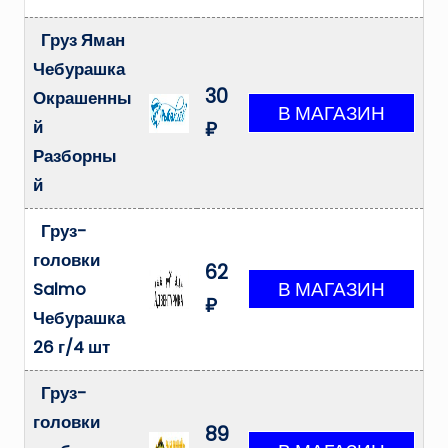
Груз Яман
Чебурашка
30
Окрашенны
й
₽
Разборны
й
Груз-
головки
62
Salmo
₽
Чебурашка
26 г/4 шт
Груз-
головки
89