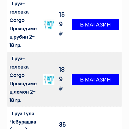
Груз-
головка
15
Cargo
9
Проходиме
₽
ц рубин 2-
18 гр.
Груз-
головка
18
Cargo
9
Проходиме
₽
ц лемон 2-
18 гр.
Груз Тула
Чебурашка
35