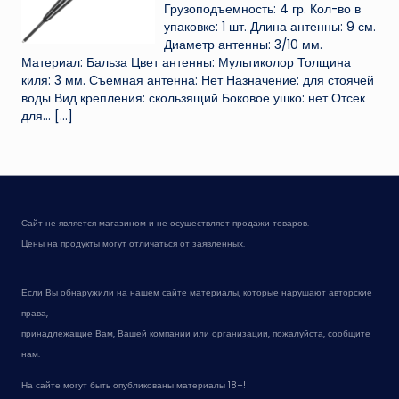
Грузоподъемность: 4 гр. Кол-во в
упаковке: 1 шт. Длина антенны: 9 см.
Диаметр антенны: 3/10 мм.
Материал: Бальза Цвет антенны: Мультиколор Толщина
киля: 3 мм. Съемная антенна: Нет Назначение: для стоячей
воды Вид крепления: скользящий Боковое ушко: нет Отсек
для...
[…]
Сайт не является магазином и не осуществляет продажи товаров.
Цены на продукты могут отличаться от заявленных.
Если Вы обнаружили на нашем сайте материалы, которые нарушают авторские
права,
принадлежащие Вам, Вашей компании или организации, пожалуйста, сообщите
нам.
На сайте могут быть опубликованы материалы 18+!