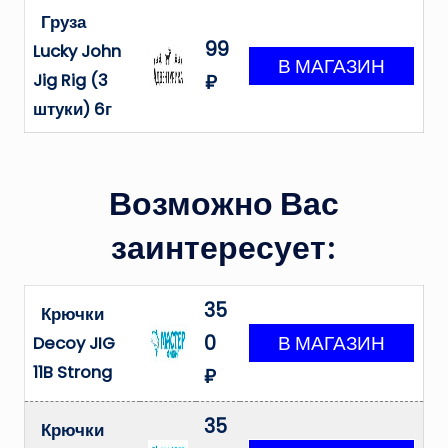
Груза
99
Lucky John
Jig Rig (3
₽
штуки) 6г
Возможно Вас
заинтересует:
35
Крючки
0
Decoy JIG
11B Strong
₽
35
Крючки