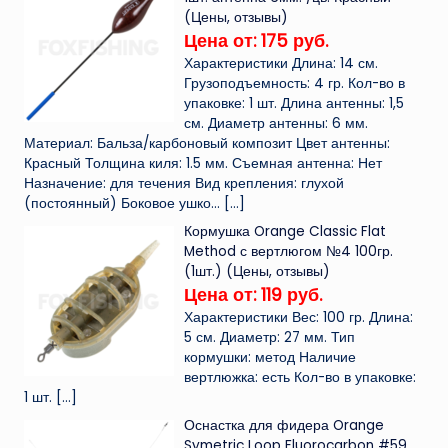
(Цены, отзывы)
Цена от: 175 руб.
Характеристики Длина: 14 см.
Грузоподъемность: 4 гр. Кол-во в
упаковке: 1 шт. Длина антенны: 1,5
см. Диаметр антенны: 6 мм.
Материал: Бальза/карбоновый композит Цвет антенны:
Красный Толщина киля: 1.5 мм. Съемная антенна: Нет
Назначение: для течения Вид крепления: глухой
(постоянный) Боковое ушко...
[…]
Кормушка Orange Classic Flat
Method с вертлюгом №4 100гр.
(1шт.) (Цены, отзывы)
Цена от: 119 руб.
Характеристики Вес: 100 гр. Длина:
5 см. Диаметр: 27 мм. Тип
кормушки: метод Наличие
вертлюжка: есть Кол-во в упаковке:
1 шт.
[…]
Оснастка для фидера Orange
Symetric Loop Fluorocarbon #59