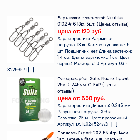
Вертлюжки с застежкой Nautilus
0102 # 6 18кг. 5шт. (Цены, отзывы)
Цена от: 120 руб.
Характеристики Разрывная
нагрузка: 18 кг. Кол-во в упаковке: 5
шт. Подшипник: нет Длина застежки:
1.4 см. Длина вертлюжка: 1 см. Цвет:
черный Размер: # 6 Артикул: 03 -
32256571
[…]
Флюорокарбон Sufix Fluoro Tippet
25м. 0.245мм. CLEAR (Цены,
отзывы)
Цена от: 650 руб.
Характеристики Диаметр: 0.245 мм.
Разрывная нагрузка: 3.6 кг.
Размотка: 25 м. Цвет: прозрачный
Артикул: DS1IL024524A3F
[…]
Поплавок Expert 202-55 4гр. 14см.
1шт. антенна 6мм. /цв. Красный