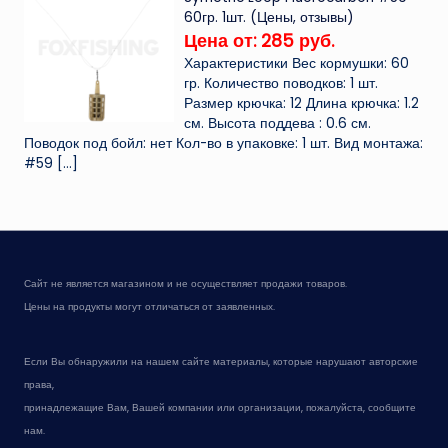
60гр. 1шт. (Цены, отзывы)
Цена от: 285 руб.
Характеристики Вес кормушки: 60
гр. Количество поводков: 1 шт.
Размер крючка: 12 Длина крючка: 1.2
см. Высота поддева : 0.6 см.
Поводок под бойл: нет Кол-во в упаковке: 1 шт. Вид монтажа:
#59
[…]
Сайт не является магазином и не осуществляет продажи товаров.
Цены на продукты могут отличаться от заявленных.
Если Вы обнаружили на нашем сайте материалы, которые нарушают авторские
права,
принадлежащие Вам, Вашей компании или организации, пожалуйста, сообщите
нам.