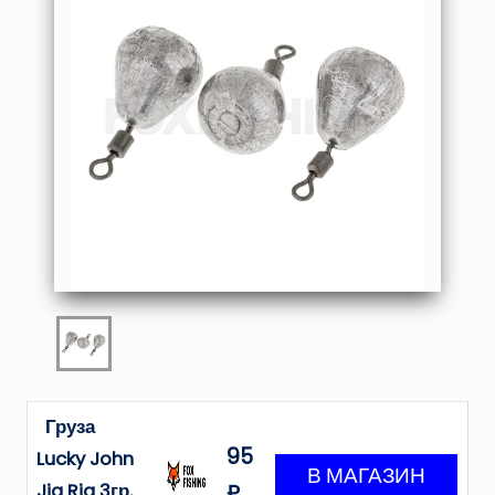
Груза
95
Lucky John
Jig Rig 3гр.
₽