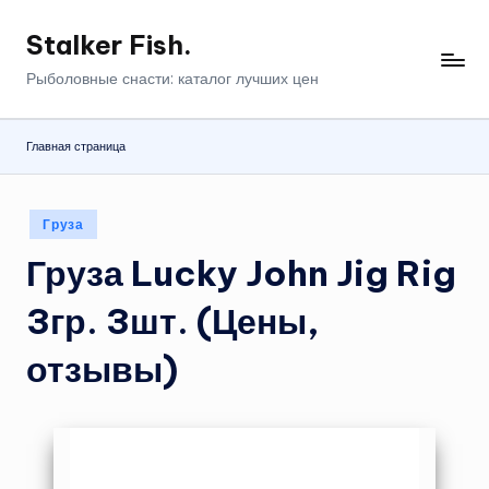
Stalker Fish.
Перейти
к
Рыболовные снасти: каталог лучших цен
содержимому
Главная страница
Опубликовано
Груза
в
Груза Lucky John Jig Rig
3гр. 3шт. (Цены,
отзывы)