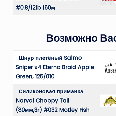
#0.8/12lb 150м
Возможно Вас
Шнур плетёный Salmo
Sniper х4 Eterno Braid Apple
Green, 125/010
Силиконовая приманка
Narval Choppy Tail
(80мм,3г) #032 Motley Fish