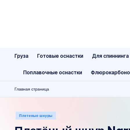
Перейти
к
содержимому
Груза
Готовые оснастки
Для спиннинга
Поплавочные оснастки
Флюрокарбоно
Главная страница
Опубликовано
Плетеные шнуры
в