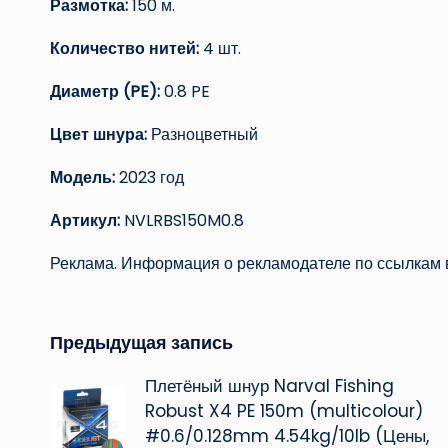
Размотка:
150 м.
Количество нитей:
4 шт.
Диаметр (PE):
0.8 PE
Цвет шнура:
Разноцветный
Модель:
2023 год
Артикул:
NVLRBS150M0.8
Реклама. Информация о рекламодателе по ссылкам в
Навигация
Предыдущая запись
Плетёный шнур Narval Fishing
записи
Robust X4 PE 150m (multicolour)
#0.6/0.128mm 4.54kg/10lb (Цены,