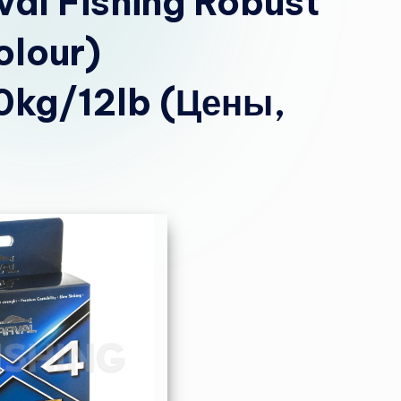
al Fishing Robust
olour)
kg/12lb (Цены,