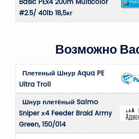
Basic PEx4 200m Multicolor
#2.5/ 40lb 18,5кг
Возможно Вас
Плетеный Шнур Aqua PE
Ultra Troll
Шнур плетёный Salmo
Sniper х4 Feeder Braid Army
Green, 150/014