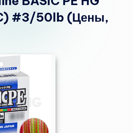
line BASIC PE HG
C) #3/50lb (Цены,