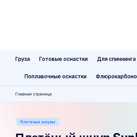
Перейти
к
содержимому
Груза
Готовые оснастки
Для спиннинга
Поплавочные оснастки
Флюрокарбоно
Главная страница
Опубликовано
Плетеные шнуры
в