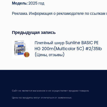
Модель:
2025 год
Реклама. Информация о рекламодателе по ссылкам в
Навигация
Предыдущая запись
Плетёный шнур Sunline BASIC PE
записи
HG 200m(Multicolor 5C) #2/35lb
(Цены, отзывы)
Сайт не является магазином и не осуществляет продажи товаров.
Цены на продукты могут отличаться от заявленных.