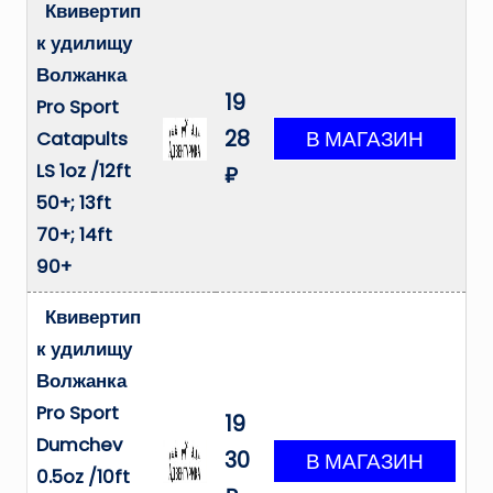
Квивертип
к удилищу
Волжанка
19
Pro Sport
28
Catapults
LS 1oz /12ft
₽
50+; 13ft
70+; 14ft
90+
Квивертип
к удилищу
Волжанка
Pro Sport
19
Dumchev
30
0.5oz /10ft