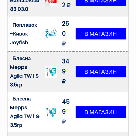
Бальсовый
2 ₽
83 03.0
25
Поплавок
0
-Кивок
Joyfish
₽
Блесна
34
Mepps
9
Aglia TW 1 S
₽
3.5гр
Блесна
45
Mepps
9
Aglia TW 1 G
₽
3.5гр