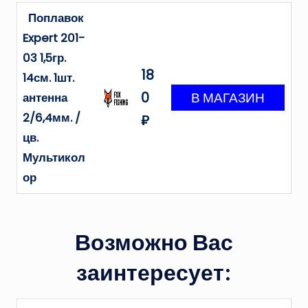
Поплавок
Expert 201-
03 1,5гр.
18
14см. 1шт.
0
антенна
2/6,4мм. /
₽
цв.
Мультикол
ор
Возможно Вас
заинтересует: