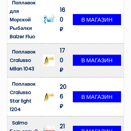
Поплавок
16
для
0
Морской
Рыбалки
₽
Balzer Fluo
17
Поплавок
0
Cralusso
Milan 1043
₽
Поплавок
20
Cralusso
6
Star light
₽
1204
Salmo
21