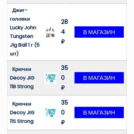
Джиг-
головки
28
Lucky John
4
Tungsten
₽
Jig Ball 1 г (5
шт)
35
Крючки
0
Decoy JIG
11B Strong
₽
35
Крючки
0
Decoy JIG
11S Strong
₽