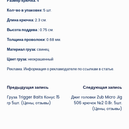
Размер крючка:
4
Кол-во в упаковке:
5 шт.
Длина крючка:
2.3 см.
Высота поддева :
0.75 см.
Толщина проволоки:
0.68 мм.
Материал груза:
свинец
Цвет груза:
неокрашенный
Реклама. Информация о рекламодателе по ссылкам в статье.
Навигация
Предыдущая запись
Следующая запись
Груза Trigger Baits Конус 15
Джиг головки Zub Micro Jig
записи
гр 5шт. (Цены, отзывы)
506 крючок №2 0.8г. 5шт.
(Цены, отзывы)