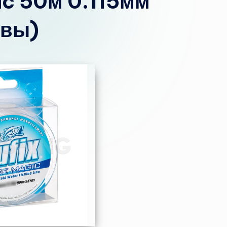
gic 50м 0.115мм
ывы)