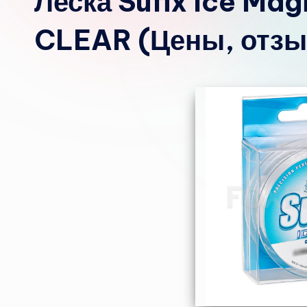
Леска Sufix Ice Ma
CLEAR (Цены, отз