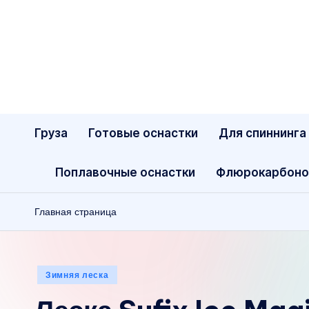
Перейти
к
содержимому
Груза
Готовые оснастки
Для спиннинга
Поплавочные оснастки
Флюрокарбоно
Главная страница
Опубликовано
Зимняя леска
в