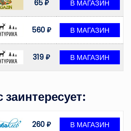
65 ₽
560 ₽
319 ₽
 заинтересует:
260 ₽