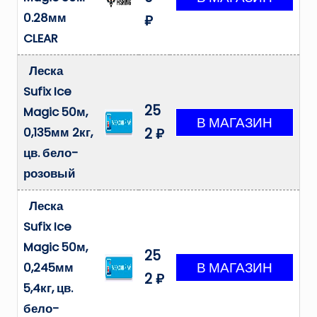
0.28мм
₽
CLEAR
Леска
Sufix Ice
25
Magic 50м,
0,135мм 2кг,
2 ₽
цв. бело-
розовый
Леска
Sufix Ice
Magic 50м,
25
0,245мм
2 ₽
5,4кг, цв.
бело-