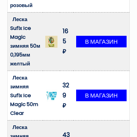
розовый
Леска
Sufix Ice
16
Magic
5
зимняя 50м
₽
0,195мм
желтый
Леска
32
зимняя
9
Sufix Ice
Magic 50m
₽
Clear
Леска
43
зимняя