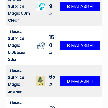
9
Sufix Ice
Magic 50m
₽
Clear
Леска
15
Sufix Ice
0
Magic
0.085мм
₽
30м
Леска
65
Sufix Ice
Magic
₽
зимняя
Леска