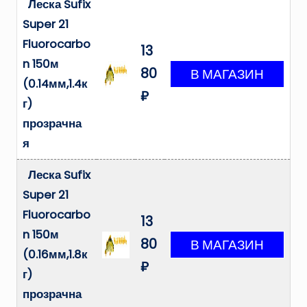
Леска Sufix
Super 21
Fluorocarbo
13
n 150м
80
(0.14мм,1.4к
₽
г)
прозрачна
я
Леска Sufix
Super 21
Fluorocarbo
13
n 150м
80
(0.16мм,1.8к
₽
г)
прозрачна