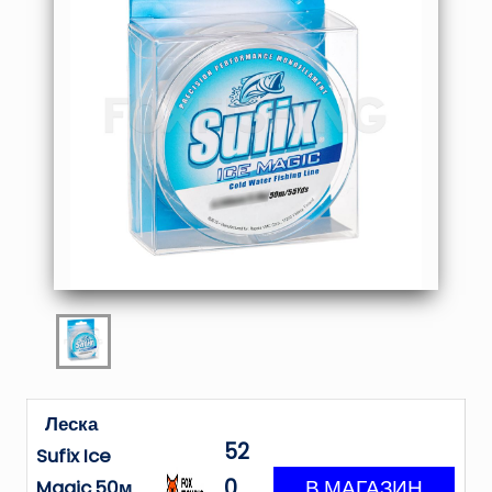
Леска
52
Sufix Ice
0
Magic 50м