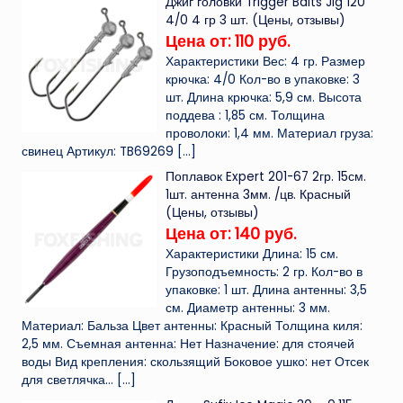
Джиг головки Trigger Baits Jig 120
4/0 4 гр 3 шт. (Цены, отзывы)
Цена от: 110 руб.
Характеристики Вес: 4 гр. Размер
крючка: 4/0 Кол-во в упаковке: 3
шт. Длина крючка: 5,9 см. Высота
поддева : 1,85 см. Толщина
проволоки: 1,4 мм. Материал груза:
свинец Артикул: TB69269
[…]
Поплавок Expert 201-67 2гр. 15см.
1шт. антенна 3мм. /цв. Красный
(Цены, отзывы)
Цена от: 140 руб.
Характеристики Длина: 15 см.
Грузоподъемность: 2 гр. Кол-во в
упаковке: 1 шт. Длина антенны: 3,5
см. Диаметр антенны: 3 мм.
Материал: Бальза Цвет антенны: Красный Толщина киля:
2,5 мм. Съемная антенна: Нет Назначение: для стоячей
воды Вид крепления: скользящий Боковое ушко: нет Отсек
для светлячка...
[…]