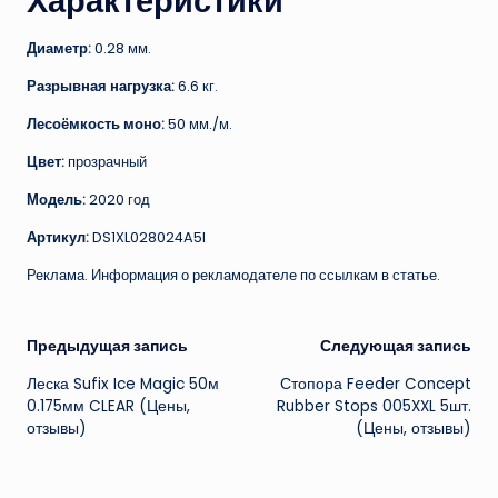
Характеристики
Диаметр:
0.28 мм.
Разрывная нагрузка:
6.6 кг.
Лесоёмкость моно:
50 мм./м.
Цвет:
прозрачный
Модель:
2020 год
Артикул:
DS1XL028024A5I
Реклама. Информация о рекламодателе по ссылкам в статье.
Навигация
Предыдущая запись
Следующая запись
Леска Sufix Ice Magic 50м
Стопора Feeder Concept
записи
0.175мм CLEAR (Цены,
Rubber Stops 005XXL 5шт.
отзывы)
(Цены, отзывы)