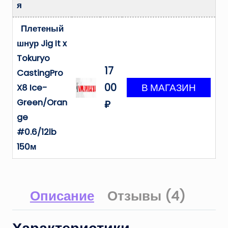
я
Плетеный
шнур Jig It x
Tokuryo
17
CastingPro
00
X8 Ice-
Green/Oran
₽
ge
#0.6/12lb
150м
Описание
Отзывы (4)