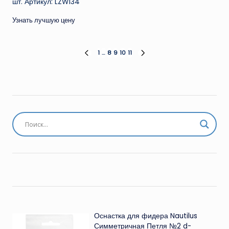
шт. Артикул: LZW134
Узнать лучшую цену
Пагинация
1
…
8
9
10
11
ПРЕД.
СЛЕД.
СТРАНИЦА
СТРАНИЦА
записей
Оснастка для фидера Nautilus
Симметричная Петля №2 d-