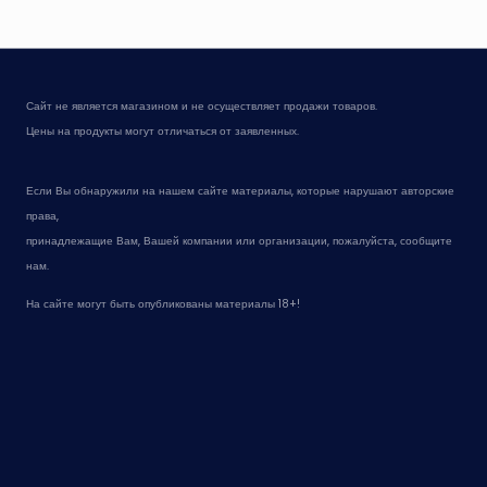
Сайт не является магазином и не осуществляет продажи товаров.
Цены на продукты могут отличаться от заявленных.
Если Вы обнаружили на нашем сайте материалы, которые нарушают авторские
права,
принадлежащие Вам, Вашей компании или организации, пожалуйста, сообщите
нам.
На сайте могут быть опубликованы материалы 18+!