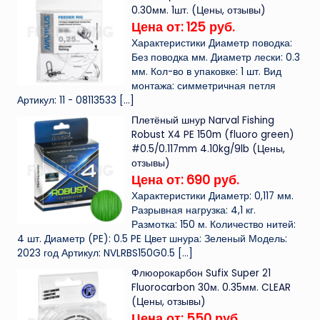
0.30мм. 1шт. (Цены, отзывы)
Цена от: 125 руб.
Характеристики Диаметр поводка:
Без поводка мм. Диаметр лески: 0.3
мм. Кол-во в упаковке: 1 шт. Вид
монтажа: симметричная петля
Артикул: 11 - 08113533
[…]
Плетёный шнур Narval Fishing
Robust X4 PE 150m (fluoro green)
#0.5/0.117mm 4.10kg/9lb (Цены,
отзывы)
Цена от: 690 руб.
Характеристики Диаметр: 0,117 мм.
Разрывная нагрузка: 4,1 кг.
Размотка: 150 м. Количество нитей:
4 шт. Диаметр (PE): 0.5 PE Цвет шнура: Зеленый Модель:
2023 год Артикул: NVLRBS150G0.5
[…]
Флюорокарбон Sufix Super 21
Fluorocarbon 30м. 0.35мм. CLEAR
(Цены, отзывы)
Цена от: 550 руб.