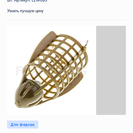
шт. Артикул: LZW085
Узнать лучшую цену
Опубликовано
Для фидера
в