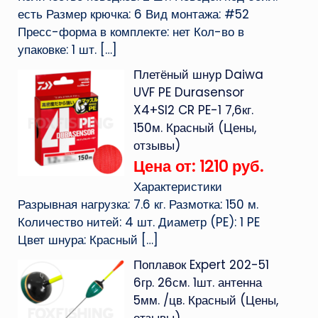
есть Размер крючка: 6 Вид монтажа: #52
Пресс-форма в комплекте: нет Кол-во в
упаковке: 1 шт.
[…]
Плетёный шнур Daiwa
UVF PE Durasensor
X4+SI2 CR PE-1 7,6кг.
150м. Красный (Цены,
отзывы)
Цена от: 1210 руб.
Характеристики
Разрывная нагрузка: 7.6 кг. Размотка: 150 м.
Количество нитей: 4 шт. Диаметр (PE): 1 PE
Цвет шнура: Красный
[…]
Поплавок Expert 202-51
6гр. 26см. 1шт. антенна
5мм. /цв. Красный (Цены,