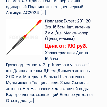
Размер: #7 Длина: 1 см. Тип вертлюжка:
одинарный Подшипник: нет Цвет: черный
Артикул: AC2024
[…]
Поплавок Expert 201-20
2гр. 16,5см. 1шт. антенна
3мм. /цв. Мультиколор
(Цены, отзывы)
Цена от: 190 руб.
Характеристики Длина:
16.5 см.
Грузоподъемность: 2 гр. Кол-во в упаковке: 1
шт. Длина антенны: 6,5 см. Диаметр антенны:
3/10 мм. Материал: Бальза Цвет антенны:
Мультиколор Толщина киля: 3 мм. Съемная
антенна: Нет Назначение: для стоячей воды
Вид крепления: скользящий Боковое ушко: нет
Отсек для...
[…]