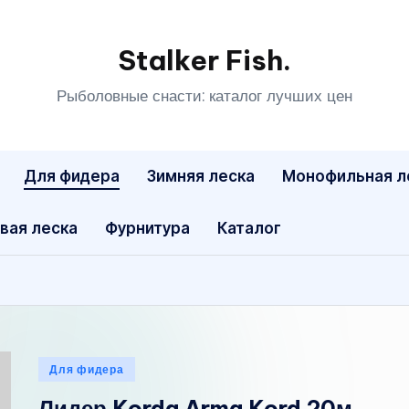
Stalker Fish.
Рыболовные снасти: каталог лучших цен
Для фидера
Зимняя леска
Монофильная л
вая леска
Фурнитура
Каталог
Опубликовано
Для фидера
в
Лидер Korda Arma Kord 20м.