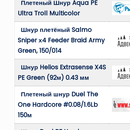
Плетеный Шнур Aqua PE
Ultra Troll Multicolor
Шнур плетёный Salmo
Sniper х4 Feeder Braid Army
Green, 150/014
Шнур Helios Extrasense X4S
PE Green (92м) 0.43 мм
Плетеный шнур Duel The
One Hardcore #0.08/1.6Lb
150м