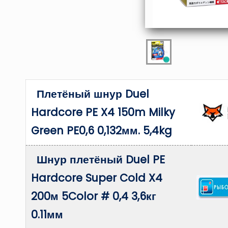
Плетёный шнур Duel
Hardcore PE X4 150m Milky
Green PE0,6 0,132мм. 5,4kg
Шнур плетёный Duel PE
Hardcore Super Cold X4
200м 5Color # 0,4 3,6кг
0.11мм