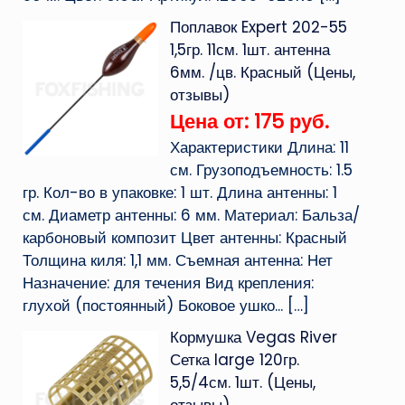
Поплавок Expert 202-55
1,5гр. 11см. 1шт. антенна
6мм. /цв. Красный (Цены,
отзывы)
Цена от: 175 руб.
Характеристики Длина: 11
см. Грузоподъемность: 1.5
гр. Кол-во в упаковке: 1 шт. Длина антенны: 1
см. Диаметр антенны: 6 мм. Материал: Бальза/
карбоновый композит Цвет антенны: Красный
Толщина киля: 1,1 мм. Съемная антенна: Нет
Назначение: для течения Вид крепления:
глухой (постоянный) Боковое ушко...
[…]
Кормушка Vegas River
Сетка large 120гр.
5,5/4см. 1шт. (Цены,