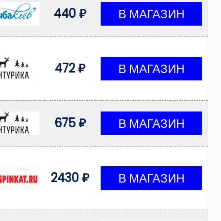
440 ₽
472 ₽
675 ₽
2430 ₽