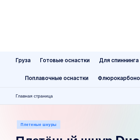
Перейти
к
содержимому
Груза
Готовые оснастки
Для спиннинга
Поплавочные оснастки
Флюрокарбоно
Главная страница
Опубликовано
Плетеные шнуры
в