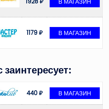
1928 ₽
1179 ₽
 заинтересует:
440 ₽