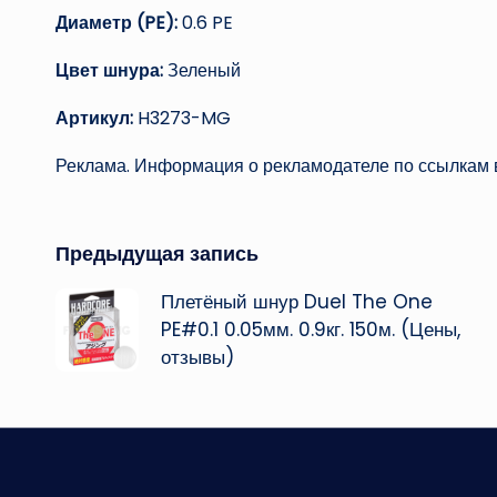
Диаметр (PE):
0.6 PE
Цвет шнура:
Зеленый
Артикул:
H3273-MG
Реклама. Информация о рекламодателе по ссылкам в
Навигация
Предыдущая запись
Плетёный шнур Duel The One
записи
PE#0.1 0.05мм. 0.9кг. 150м. (Цены,
отзывы)