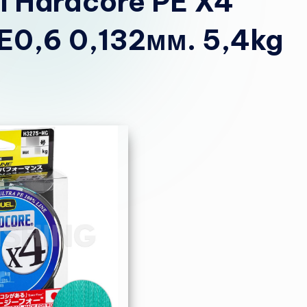
l Hardcore PE X4
E0,6 0,132мм. 5,4kg