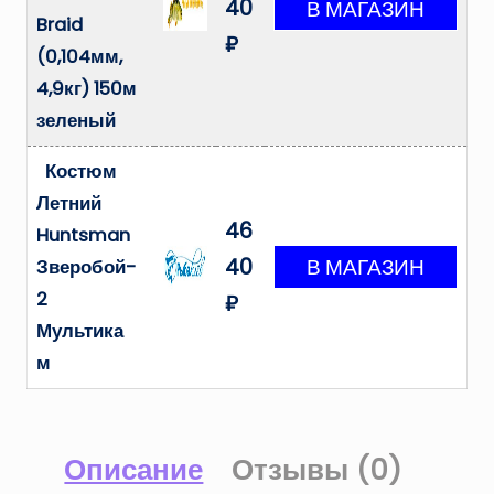
40
Braid
₽
(0,104мм,
4,9кг) 150м
зеленый
Костюм
Летний
46
Huntsman
40
Зверобой-
2
₽
Мультика
м
Описание
Отзывы (0)