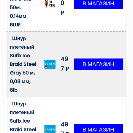
0
50м.
₽
0.14мм.
BLUE
Шнур
плетёный
Sufix Ice
49
Braid Steel
7 ₽
Gray 50 м,
0,08 мм,
8lb
Шнур
плетёный
Sufix Ice
49
Braid Steel