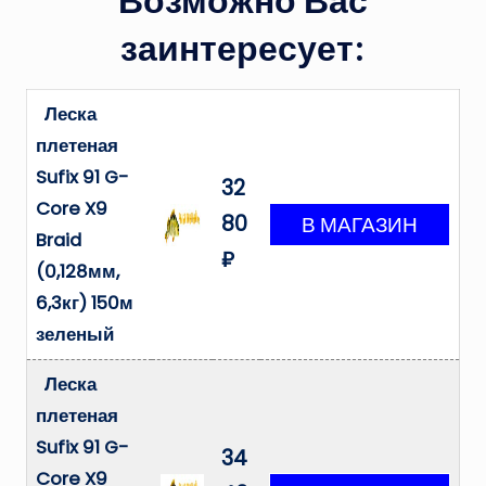
Возможно Вас
заинтересует:
Леска
плетеная
Sufix 91 G-
32
Core X9
80
Braid
₽
(0,128мм,
6,3кг) 150м
зеленый
Леска
плетеная
Sufix 91 G-
34
Core X9