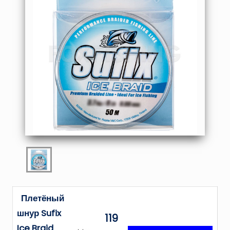
Плетёный
шнур Sufix
119
Ice Braid