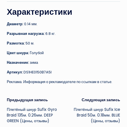
Характеристики
Диаметр:
0.14 мм.
Разрывная нагрузка:
6.8 кг.
Размотка:
50 м.
Цвет шнура:
Голубой
Назначение:
зима
Артикул:
DS1HE0150B7A5I
Реклама. Информация о рекламодателе по ссылкам в статье.
Навигация
Предыдущая запись
Следующая запись
Плетёный шнур Sufix Gyro
Плетёный шнур Sufix Ice
записи
Braid 135м. 0.26мм. DEEP
Braid 50м. 0.18мм. BLUE
GREEN (Цены, отзывы)
(Цены, отзывы)