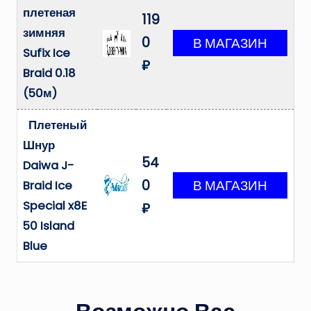
плетеная
119
зимняя
0
Sufix Ice
₽
Braid 0.18
(50м)
Плетеный
Шнур
54
Daiwa J-
0
Braid Ice
Special x8E
₽
50 Island
Blue