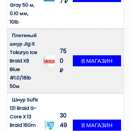
7 ₽
Gray 50 м,
0.10 мм,
10lb
Плетеный
шнур Jig It
75
Tokuryo Ice
0
Braid X8
Blue
₽
#1.0/18lb
50м
Шнур Sufix
131 Braid G-
30
Core X 13
49
Braid 150m