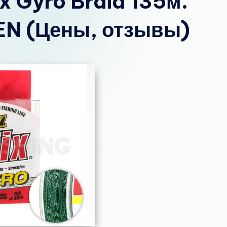
x Gyro Braid 135м.
EN (Цены, отзывы)