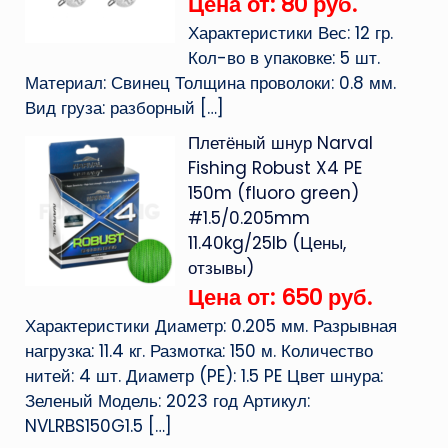
Цена от: 80 руб.
Характеристики Вес: 12 гр.
Кол-во в упаковке: 5 шт.
Материал: Свинец Толщина проволоки: 0.8 мм.
Вид груза: разборный
[…]
Плетёный шнур Narval
Fishing Robust X4 PE
150m (fluoro green)
#1.5/0.205mm
11.40kg/25lb (Цены,
отзывы)
Цена от: 650 руб.
Характеристики Диаметр: 0.205 мм. Разрывная
нагрузка: 11.4 кг. Размотка: 150 м. Количество
нитей: 4 шт. Диаметр (PE): 1.5 PE Цвет шнура:
Зеленый Модель: 2023 год Артикул:
NVLRBS150G1.5
[…]