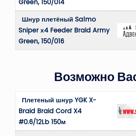
Green, 150/014
Шнур плетёный Salmo
Sniper х4 Feeder Braid Army
Green, 150/016
Возможно Вас
Плетеный шнур YGK X-
Braid Braid Cord X4
#0.6/12Lb 150м