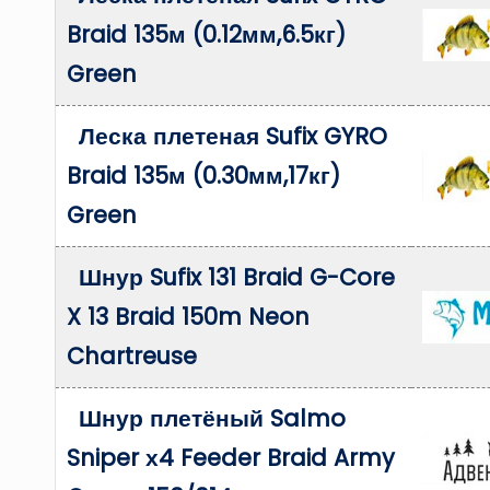
Braid 135м (0.12мм,6.5кг)
Green
Леска плетеная Sufix GYRO
Braid 135м (0.30мм,17кг)
Green
Шнур Sufix 131 Braid G-Core
X 13 Braid 150m Neon
Chartreuse
Шнур плетёный Salmo
Sniper х4 Feeder Braid Army