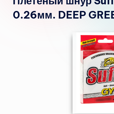
Плетёный шнур Sufi
0.26мм. DEEP GRE