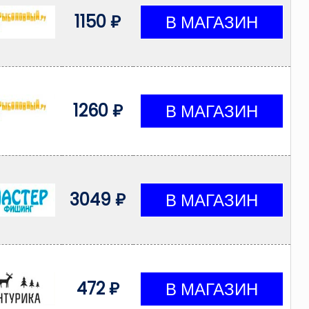
1150 ₽
1260 ₽
3049 ₽
472 ₽