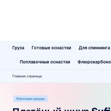
Перейти
к
содержимому
Груза
Готовые оснастки
Для спиннинга
Поплавочные оснастки
Флюрокарбоно
Главная страница
Опубликовано
Плетеные шнуры
в