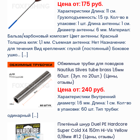
Цена от: 175 руб.
Характеристики Длина: 11 см.
Грузоподъемность: 1.5 гр. Кол-во в
упаковке: 1 шт. Длина антенны: 1 см.
Диаметр антенны: 6 мм. Материал:
Бальза/карбоновый композит Цвет антенны: Красный
Толщина киля: 1,1 мм. Съемная антенна: Нет Назначение:
для течения Вид крепления: глухой (постоянный) Боковое
ушко...
[…]
Обжимные трубки для поводков
Nautilus Slives tube brass 1,6мм
60шт. (3уп. по 20шт.) (Цены,
отзывы)
Цена от: 240 руб.
Характеристики Внутренний
диаметр: 1.6 мм. Длина: 1 см. Кол-во
в упаковке: 60 шт. Тип трубки:
одинарный
[…]
Плетёный шнур Duel PE Hardcore
Super Cold X4 150m Hi-Vis Yellow
0,19мм #1.2 (Цены, отзывы)