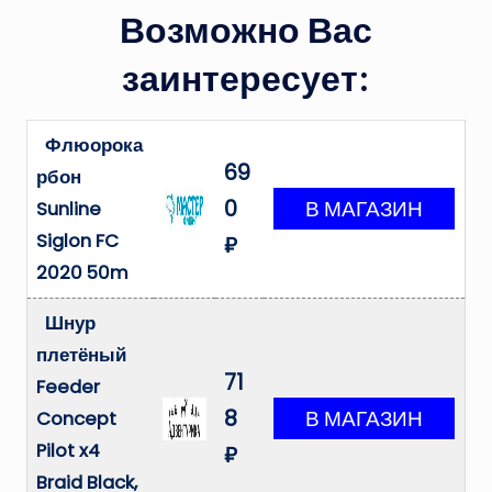
Возможно Вас
заинтересует:
Флюорока
69
рбон
0
Sunline
Siglon FC
₽
2020 50m
Шнур
плетёный
71
Feeder
8
Concept
Pilot x4
₽
Braid Black,