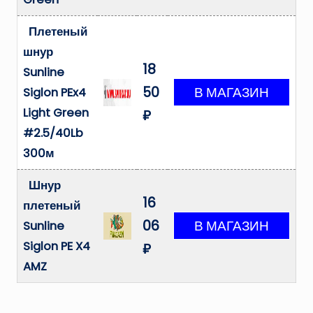
Плетеный
шнур
18
Sunline
50
Siglon PEx4
Light Green
₽
#2.5/40Lb
300м
Шнур
16
плетеный
06
Sunline
Siglon PE X4
₽
AMZ