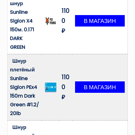
шнур
110
Sunline
0
Siglon X4
150м. 0.171
₽
DARK
GREEN
Шнур
плетёный
110
Sunline
0
Siglon PEx4
150m Dark
₽
Green #1.2/
20lb
Шнур