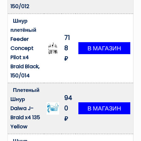
150/012
Шнур
плетёный
71
Feeder
8
Concept
Pilot x4
₽
Braid Black,
150/014
Плетеный
94
Шнур
0
Daiwa J-
Braid x4 135
₽
Yellow