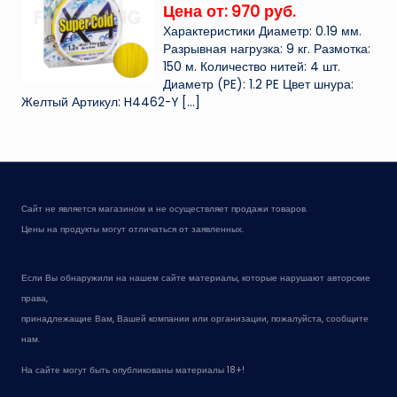
Цена от: 970 руб.
Характеристики Диаметр: 0.19 мм.
Разрывная нагрузка: 9 кг. Размотка:
150 м. Количество нитей: 4 шт.
Диаметр (PE): 1.2 PE Цвет шнура:
Желтый Артикул: H4462-Y
[…]
Сайт не является магазином и не осуществляет продажи товаров.
Цены на продукты могут отличаться от заявленных.
Если Вы обнаружили на нашем сайте материалы, которые нарушают авторские
права,
принадлежащие Вам, Вашей компании или организации, пожалуйста, сообщите
нам.
На сайте могут быть опубликованы материалы 18+!