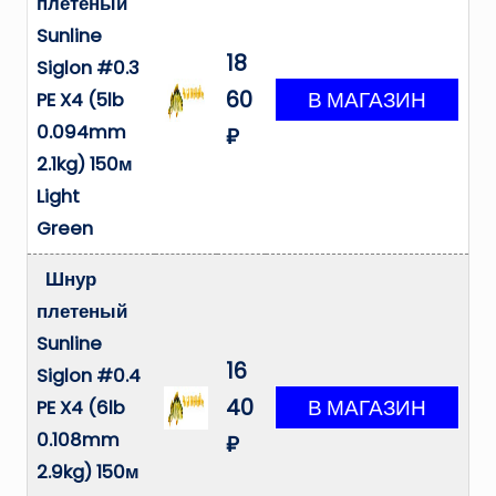
плетеный
Sunline
18
Siglon #0.3
60
PE X4 (5lb
0.094mm
₽
2.1kg) 150м
Light
Green
Шнур
плетеный
Sunline
16
Siglon #0.4
40
PE X4 (6lb
0.108mm
₽
2.9kg) 150м