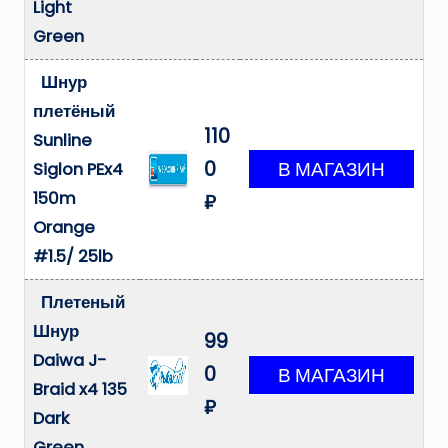
Light
Green
Шнур
плетёный
110
Sunline
0
Siglon PEx4
150m
₽
Orange
#1.5/ 25lb
Плетеный
Шнур
99
Daiwa J-
0
Braid x4 135
₽
Dark
Green