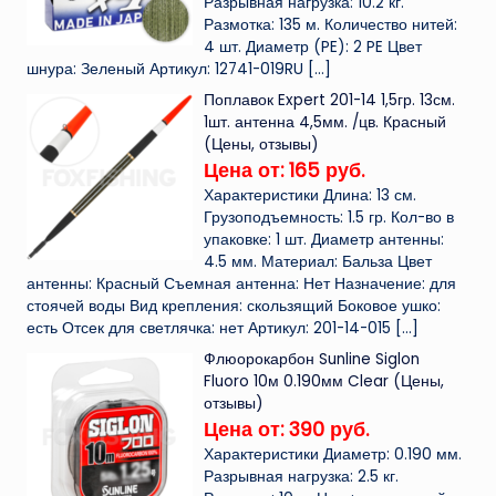
Разрывная нагрузка: 10.2 кг.
Размотка: 135 м. Количество нитей:
4 шт. Диаметр (PE): 2 PE Цвет
шнура: Зеленый Артикул: 12741-019RU
[…]
Поплавок Expert 201-14 1,5гр. 13см.
1шт. антенна 4,5мм. /цв. Красный
(Цены, отзывы)
Цена от: 165 руб.
Характеристики Длина: 13 см.
Грузоподъемность: 1.5 гр. Кол-во в
упаковке: 1 шт. Диаметр антенны:
4.5 мм. Материал: Бальза Цвет
антенны: Красный Съемная антенна: Нет Назначение: для
стоячей воды Вид крепления: скользящий Боковое ушко:
есть Отсек для светлячка: нет Артикул: 201-14-015
[…]
Флюорокарбон Sunline Siglon
Fluoro 10м 0.190мм Clear (Цены,
отзывы)
Цена от: 390 руб.
Характеристики Диаметр: 0.190 мм.
Разрывная нагрузка: 2.5 кг.