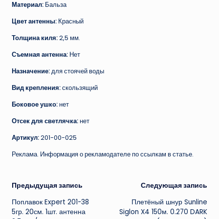
Материал:
Бальза
Цвет антенны:
Красный
Толщина киля:
2,5 мм.
Съемная антенна:
Нет
Назначение:
для стоячей воды
Вид крепления:
скользящий
Боковое ушко:
нет
Отсек для светлячка:
нет
Артикул:
201-00-025
Реклама. Информация о рекламодателе по ссылкам в статье.
Навигация
Предыдущая запись
Следующая запись
Поплавок Expert 201-38
Плетёный шнур Sunline
записи
5гр. 20см. 1шт. антенна
Siglon X4 150м. 0.270 DARK