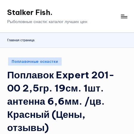
Stalker Fish.
Перейти
к
Рыболовные снасти: каталог лучших цен
содержимому
Главная страница
Опубликовано
Поплавочные оснастки
в
Поплавок Expert 201-
00 2,5гр. 19см. 1шт.
антенна 6,6мм. /цв.
Красный (Цены,
отзывы)