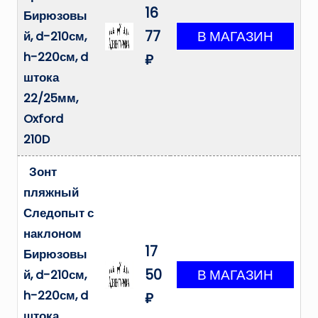
16
Бирюзовы
77
й, d-210см,
h-220см, d
₽
штока
22/25мм,
Oxford
210D
Зонт
пляжный
Следопыт с
наклоном
17
Бирюзовы
50
й, d-210см,
h-220см, d
₽
штока