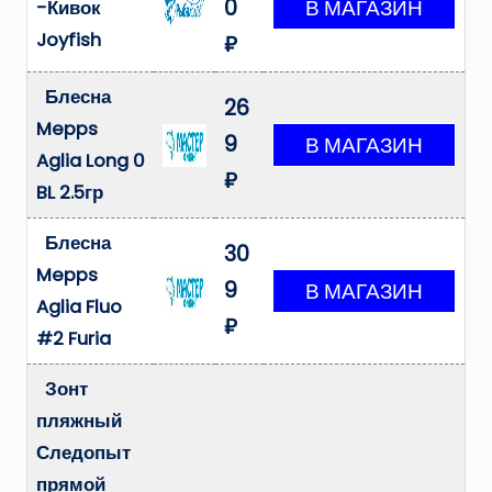
0
-Кивок
Joyfish
₽
Блесна
26
Mepps
9
Aglia Long 0
₽
BL 2.5гр
Блесна
30
Mepps
9
Aglia Fluo
₽
#2 Furia
Зонт
пляжный
Следопыт
прямой