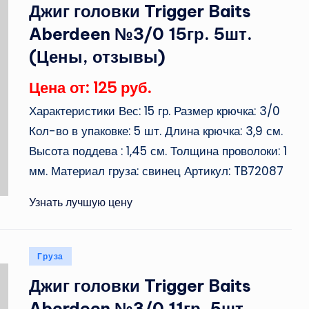
Джиг головки Trigger Baits
Aberdeen №3/0 15гр. 5шт.
(Цены, отзывы)
Цена от: 125 руб.
Характеристики Вес: 15 гр. Размер крючка: 3/0
Кол-во в упаковке: 5 шт. Длина крючка: 3,9 см.
Высота поддева : 1,45 см. Толщина проволоки: 1
мм. Материал груза: свинец Артикул: TB72087
Узнать лучшую цену
Опубликовано
Груза
в
Джиг головки Trigger Baits
Aberdeen №3/0 11гр. 5шт.