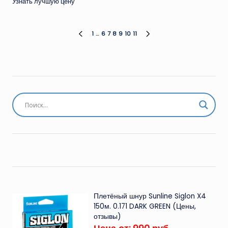
Узнать лучшую цену
Пагинация
1
…
6
7
8
9
10
11
ПРЕД.
СЛЕД.
СТРАНИЦА
СТРАНИЦА
записей
Плетёный шнур Sunline Siglon X4
150м. 0.171 DARK GREEN (Цены,
отзывы)