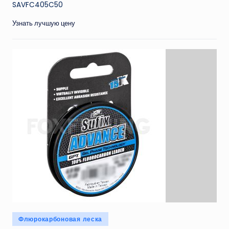
SAVFC405C50
Узнать лучшую цену
Опубликовано
Флюрокарбоновая леска
в