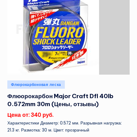
Опубликовано
Флюрокарбоновая леска
в
Флюорокарбон Major Craft Dfl 40lb
0.572mm 30m (Цены, отзывы)
Цена от: 340 руб.
Характеристики Диаметр: 0.572 мм. Разрывная нагрузка:
21.3 кг. Размотка: 30 м. Цвет: прозрачный