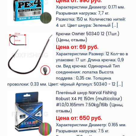
Цена от: 990 руб.
Характеристики Диаметр: 0.171 мм.
Разрывная нагрузка: 7,7 кг.
Размотка: 150 м. Количество нитей:
4 шт. Цвет шнура: Зеленый
[…]
Крючки Owner 50340 12 (17шт.)
(Цены, отзывы)
Цена от: 69 руб.
Характеристики Размер: 12 Кол-во в
упаковке: 17 шт. Длина крючка: 0,9
см. Вид крючка: Одинарный Тип
соединения: лопатка Высота
поддева : 0,35 см. Толщина
проволоки: 0.33 мм. Цвет: чёрный Артикул: 50340 - 12
[…]
Плетёный шнур Narval Fishing
Robust X4 PE 150m (multicolour)
#1.0/0.165mm 7.50kg/16lb (Цены,
отзывы)
Цена от: 650 руб.
Характеристики Диаметр: 0.165 мм.
Разрывная нагрузка: 7.5 кг.