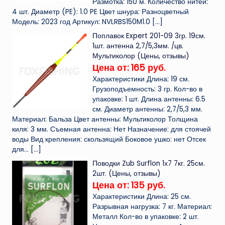
Размотка: 150 м. Количество нитей:
4 шт. Диаметр (PE): 1.0 PE Цвет шнура: Разноцветный
Модель: 2023 год Артикул: NVLRBS150M1.0
[…]
Поплавок Expert 201-09 3гр. 19см.
1шт. антенна 2,7/5,3мм. /цв.
Мультиколор (Цены, отзывы)
Цена от: 165 руб.
Характеристики Длина: 19 см.
Грузоподъемность: 3 гр. Кол-во в
упаковке: 1 шт. Длина антенны: 6.5
см. Диаметр антенны: 2,7/5,3 мм.
Материал: Бальза Цвет антенны: Мультиколор Толщина
киля: 3 мм. Съемная антенна: Нет Назначение: для стоячей
воды Вид крепления: скользящий Боковое ушко: нет Отсек
для...
[…]
Поводки Zub Surflon 1х7 7кг. 25см.
2шт. (Цены, отзывы)
Цена от: 135 руб.
Характеристики Длина: 25 см.
Разрывная нагрузка: 7 кг. Материал:
Металл Кол-во в упаковке: 2 шт.