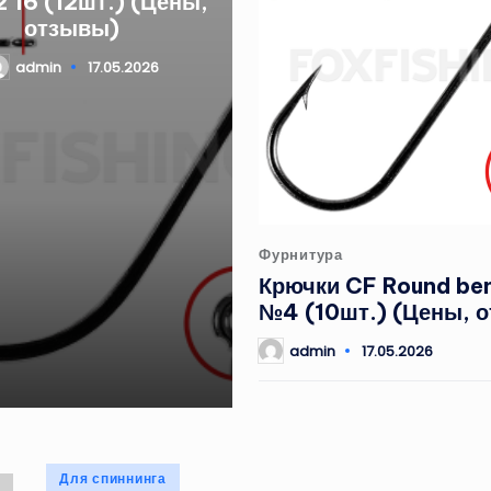
 16 (12шт.) (Цены,
отзывы)
admin
17.05.2026
апись
Опубликовано
Фурнитура
в
Крючки CF Round be
№4 (10шт.) (Цены, 
admin
17.05.2026
Запись
от
Опубликовано
Для спиннинга