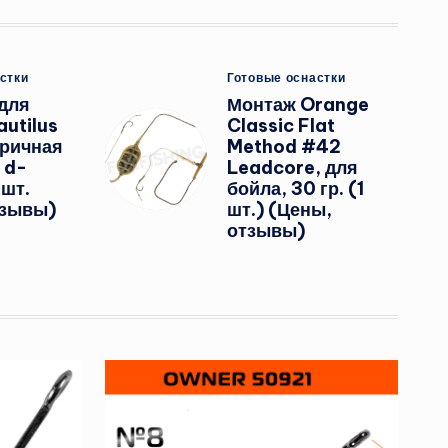
ано
Опубликовано
стки
Готовые оснастки
в
для
Монтаж Orange
utilus
Classic Flat
ричная
Method #42
 d-
Leadcore, для
шт.
бойла, 30 гр. (1
тзывы)
шт.) (Цены,
отзывы)