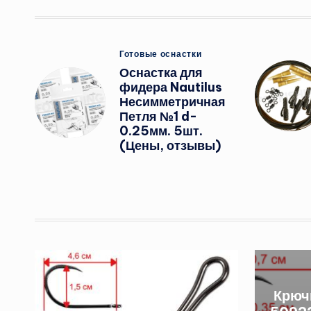
Опубликовано
Готовые оснастки
в
Оснастка для
фидера Nautilus
Несимметричная
Петля №1 d-
0.25мм. 5шт.
(Цены, отзывы)
Крюч