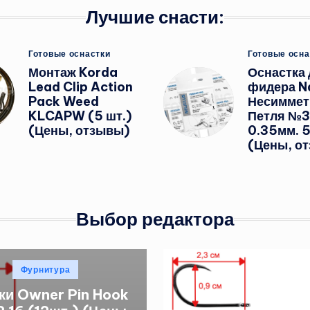
Лучшие снасти:
Опубликовано
Опубликов
Готовые оснастки
Готовые осна
в
в
Монтаж Korda
Оснастка 
Lead Clip Action
фидера Na
Pack Weed
Несиммет
KLCAPW (5 шт.)
Петля №3
(Цены, отзывы)
0.35мм. 5
(Цены, о
Выбор редактора
Опубликовано
Фурнитура
в
ки Owner Pin Hook