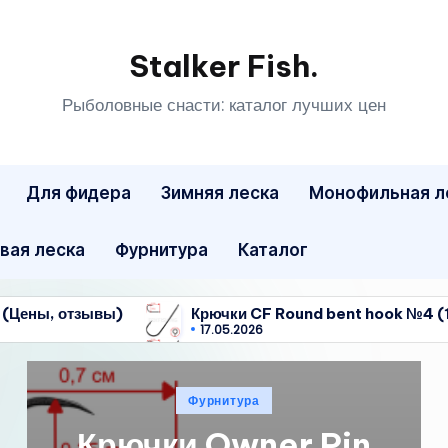
Stalker Fish.
Рыболовные снасти: каталог лучших цен
Для фидера
Зимняя леска
Монофильная л
вая леска
Фурнитура
Каталог
вы)
Крючки CF Round bent hook №4 (10шт.) (Цены
17.05.2026
вы)
Крючки CF Round bent hook №4 (10шт.) (Цены
17.05.2026
Опубликовано
Фурнитура
в
Крючки Owner Pin