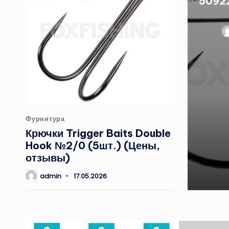
50922
З
от
Опубликовано
Фурнитура
в
Крючки Trigger Baits Double
Hook №2/0 (5шт.) (Цены,
отзывы)
admin
17.05.2026
Запись
от