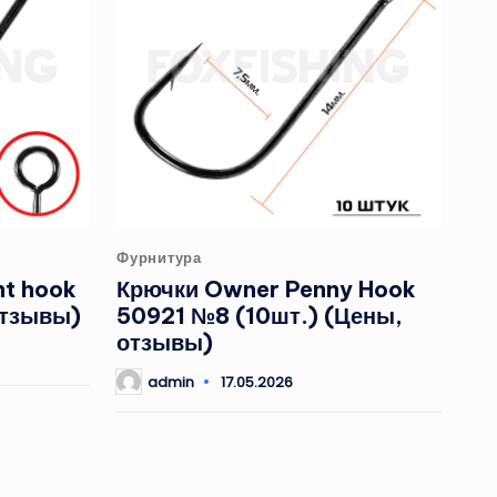
Опубликовано
Фурнитура
в
nt hook
Крючки Owner Penny Hook
отзывы)
50921 №8 (10шт.) (Цены,
отзывы)
admin
17.05.2026
Запись
от