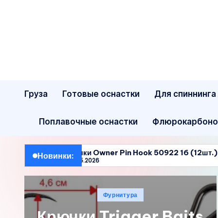
Перейти
к
содержимому
Груза
Готовые оснастки
Для спиннинга
Поплавочные оснастки
Флюрокарбоно
Крючки Owner Pin Hook 50922 16 (12шт.) (Цены, отзы
Новинки:
17.05.2026
Крючки Owner Pin Hook 50922 16 (12шт.) (Цены, отзы
17.05.2026
Опубликовано
Фурнитура
в
Крючки Trigger Baits